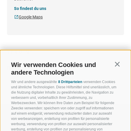
So findest du uns
Google Maps
TERMINE
Wir verwenden Cookies und
Continu
04.08. - 31.08.2026 09:00 - 16:00
andere Technologien
Wir und andere ausgewählte
8 Drittparteien
verwenden Cookies
und ähnliche Technologien. Diese Hilfsmittel sind unerlässlich, um
die Nutzung digitaler Inhalte zu gewährleisten, die Navigation zu
verbessern und, vorbehaltlich Ihrer Zustimmung, zu
Werbezwecken. Wir können Ihre Daten zum Beispiel für folgende
Zwecke verwenden: speichern von oder zugriff auf informationen
auf einem endgerät, verwendung reduzierter daten zur auswahl
von werbeanzeigen, erstellung von profilen für personalisierte
werbung, verwendung von profilen zur auswahl personalisierter
werbung, erstellung von profilen zur personalisierung von
WILLKOMMEN IN DER
SPORT UND 