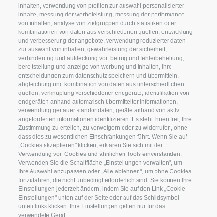
inhalten, verwendung von profilen zur auswahl personalisierter
FERIENREGION RATSCHINGS
MENGE WOW
inhalte, messung der werbeleistung, messung der performance
von inhalten, analyse von zielgruppen durch statistiken oder
kombinationen von daten aus verschiedenen quellen, entwicklung
JAUFENTAL
SKIFAHREN
und verbesserung der angebote, verwendung reduzierter daten
zur auswahl von inhalten, gewährleistung der sicherheit,
RATSCHINGS
WANDERN
verhinderung und aufdeckung von betrug und fehlerbehebung,
bereitstellung und anzeige von werbung und inhalten, ihre
entscheidungen zum datenschutz speichern und übermitteln,
RIDNAUNTAL
HOCHALPINE
abgleichung und kombination von daten aus unterschiedlichen
quellen, verknüpfung verschiedener endgeräte, identifikation von
BERGBAHNEN
BIKEN
endgeräten anhand automatisch übermittelter informationen,
verwendung genauer standortdaten, geräte anhand von aktiv
angeforderten informationen identifizieren. Es steht Ihnen frei, Ihre
SKISCHULE RATSCHINGS
LANGLAUFEN
Zustimmung zu erteilen, zu verweigern oder zu widerrufen, ohne
dass dies zu wesentlichen Einschränkungen führt. Wenn Sie auf
LUISL'S SKISCHULE IN RATSCHINGS
WASSER ERLE
„Cookies akzeptieren" klicken, erklären Sie sich mit der
Verwendung von Cookies und ähnlichen Tools einverstanden.
Verwenden Sie die Schaltfläche „Einstellungen verwalten", um
Ihre Auswahl anzupassen oder „Alle ablehnen", um ohne Cookies
fortzufahren, die nicht unbedingt erforderlich sind. Sie können Ihre
Einstellungen jederzeit ändern, indem Sie auf den Link „Cookie-
Einstellungen" unten auf der Seite oder auf das Schildsymbol
FOLGE UNS AUF SOCIAL MEDIA
unten links klicken. Ihre Einstellungen gelten nur für das
verwendete Gerät.