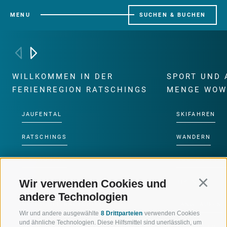
MENU
SUCHEN & BUCHEN
WILLKOMMEN IN DER
SPORT UND 
FERIENREGION RATSCHINGS
MENGE WOW
JAUFENTAL
SKIFAHREN
RATSCHINGS
WANDERN
RIDNAUNTAL
HOCHALPINE
Wir verwenden Cookies und
Continu
BERGBAHNEN
BIKEN
andere Technologien
SKISCHULE RATSCHINGS
LANGLAUFEN
Wir und andere ausgewählte
8 Drittparteien
verwenden Cookies
und ähnliche Technologien. Diese Hilfsmittel sind unerlässlich, um