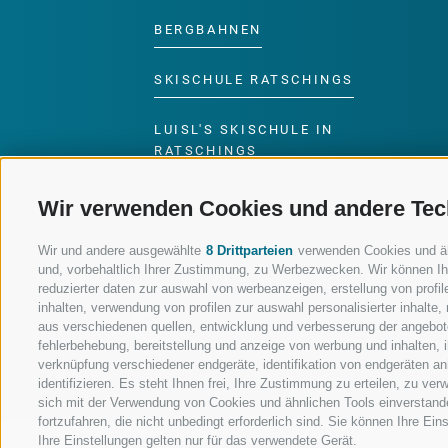
BERGBAHNEN
SKISCHULE RATSCHINGS
LUISL'S SKISCHULE IN
RATSCHINGS
Wir verwenden Cookies und andere Tec
Wir und andere ausgewählte
8 Drittparteien
verwenden Cookies und ähnl
und, vorbehaltlich Ihrer Zustimmung, zu Werbezwecken. Wir können Ih
FOLGE UNS AUF SOCIAL MEDIA
reduzierter daten zur auswahl von werbeanzeigen, erstellung von profile
inhalten, verwendung von profilen zur auswahl personalisierter inhalt
aus verschiedenen quellen, entwicklung und verbesserung der angebote
fehlerbehebung, bereitstellung und anzeige von werbung und inhalten,
verknüpfung verschiedener endgeräte, identifikation von endgeräten a
identifizieren. Es steht Ihnen frei, Ihre Zustimmung zu erteilen, zu v
sich mit der Verwendung von Cookies und ähnlichen Tools einverstand
fortzufahren, die nicht unbedingt erforderlich sind. Sie können Ihre Ei
Ihre Einstellungen gelten nur für das verwendete Gerät.