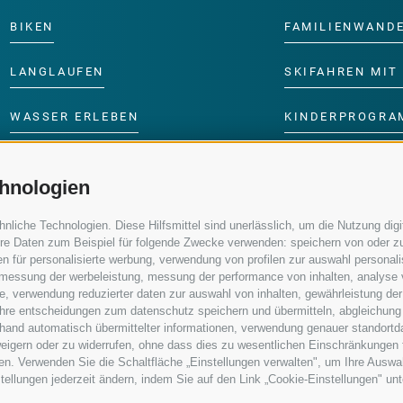
BIKEN
FAMILIENWAND
LANGLAUFEN
SKIFAHREN MIT 
WASSER ERLEBEN
KINDERPROGRA
hnologien
iche Technologien. Diese Hilfsmittel sind unerlässlich, um die Nutzung digit
re Daten zum Beispiel für folgende Zwecke verwenden: speichern von oder zu
n für personalisierte werbung, verwendung von profilen zur auswahl personalis
e, messung der werbeleistung, messung der performance von inhalten, analyse
, verwendung reduzierter daten zur auswahl von inhalten, gewährleistung der
 ihre entscheidungen zum datenschutz speichern und übermitteln, abgleichung
nhand automatisch übermittelter informationen, verwendung genauer standortd
erweigern oder zu widerrufen, ohne dass dies zu wesentlichen Einschränkungen 
en. Verwenden Sie die Schaltfläche „Einstellungen verwalten", um Ihre Ausw
nstellungen jederzeit ändern, indem Sie auf den Link „Cookie-Einstellungen" un