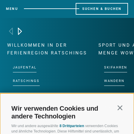
MENU
SUCHEN & BUCHEN
WILLKOMMEN IN DER
SPORT UND 
FERIENREGION RATSCHINGS
MENGE WOW
JAUFENTAL
SKIFAHREN
RATSCHINGS
WANDERN
RIDNAUNTAL
HOCHALPINE
Wir verwenden Cookies und
Continu
BERGBAHNEN
BIKEN
andere Technologien
SKISCHULE RATSCHINGS
LANGLAUFEN
Wir und andere ausgewählte
8 Drittparteien
verwenden Cookies
und ähnliche Technologien. Diese Hilfsmittel sind unerlässlich, um