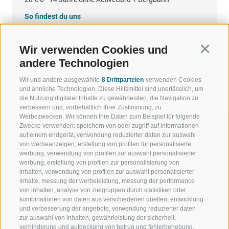
So findest du uns
Google Maps
Wir verwenden Cookies und
Continu
andere Technologien
Wir und andere ausgewählte
8 Drittparteien
verwenden Cookies
und ähnliche Technologien. Diese Hilfsmittel sind unerlässlich, um
die Nutzung digitaler Inhalte zu gewährleisten, die Navigation zu
verbessern und, vorbehaltlich Ihrer Zustimmung, zu
Werbezwecken. Wir können Ihre Daten zum Beispiel für folgende
Zwecke verwenden: speichern von oder zugriff auf informationen
auf einem endgerät, verwendung reduzierter daten zur auswahl
von werbeanzeigen, erstellung von profilen für personalisierte
werbung, verwendung von profilen zur auswahl personalisierter
werbung, erstellung von profilen zur personalisierung von
WILLKOMMEN IN DER
SPORT UND 
inhalten, verwendung von profilen zur auswahl personalisierter
FERIENREGION RATSCHINGS
MENGE WOW
inhalte, messung der werbeleistung, messung der performance
von inhalten, analyse von zielgruppen durch statistiken oder
kombinationen von daten aus verschiedenen quellen, entwicklung
JAUFENTAL
SKIFAHREN
und verbesserung der angebote, verwendung reduzierter daten
zur auswahl von inhalten, gewährleistung der sicherheit,
RATSCHINGS
WANDERN
verhinderung und aufdeckung von betrug und fehlerbehebung,