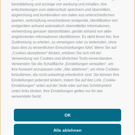
bereitstellung und anzeige von werbung und inhalten, ihre
entscheidungen zum datenschutz speichern und übermitteln,
RIDNAUNTAL
HOCHALPINE
abgleichung und kombination von daten aus unterschiedlichen
quellen, verknüpfung verschiedener endgeräte, identifikation von
BERGBAHNEN
BIKEN
endgeräten anhand automatisch übermittelter informationen,
verwendung genauer standortdaten, geräte anhand von aktiv
angeforderten informationen identifizieren. Es steht Ihnen frei, Ihre
SKISCHULE RATSCHINGS
LANGLAUFEN
Zustimmung zu erteilen, zu verweigern oder zu widerrufen, ohne
dass dies zu wesentlichen Einschränkungen führt. Wenn Sie auf
LUISL'S SKISCHULE IN RATSCHINGS
WASSER ERLE
„Cookies akzeptieren" klicken, erklären Sie sich mit der
Verwendung von Cookies und ähnlichen Tools einverstanden.
Verwenden Sie die Schaltfläche „Einstellungen verwalten", um
Ihre Auswahl anzupassen oder „Alle ablehnen", um ohne Cookies
fortzufahren, die nicht unbedingt erforderlich sind. Sie können Ihre
Einstellungen jederzeit ändern, indem Sie auf den Link „Cookie-
Einstellungen" unten auf der Seite oder auf das Schildsymbol
FOLGE UNS AUF SOCIAL MEDIA
unten links klicken. Ihre Einstellungen gelten nur für das
verwendete Gerät.
OK
Alle ablehnen