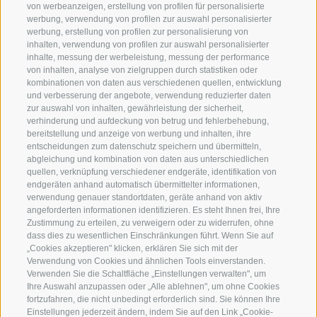
von werbeanzeigen, erstellung von profilen für personalisierte
werbung, verwendung von profilen zur auswahl personalisierter
werbung, erstellung von profilen zur personalisierung von
WILLKOMMEN IN DER
SPORT UND 
inhalten, verwendung von profilen zur auswahl personalisierter
FERIENREGION RATSCHINGS
MENGE WOW
inhalte, messung der werbeleistung, messung der performance
von inhalten, analyse von zielgruppen durch statistiken oder
kombinationen von daten aus verschiedenen quellen, entwicklung
JAUFENTAL
SKIFAHREN
und verbesserung der angebote, verwendung reduzierter daten
zur auswahl von inhalten, gewährleistung der sicherheit,
RATSCHINGS
WANDERN
verhinderung und aufdeckung von betrug und fehlerbehebung,
bereitstellung und anzeige von werbung und inhalten, ihre
entscheidungen zum datenschutz speichern und übermitteln,
RIDNAUNTAL
HOCHALPINE
abgleichung und kombination von daten aus unterschiedlichen
quellen, verknüpfung verschiedener endgeräte, identifikation von
BERGBAHNEN
BIKEN
endgeräten anhand automatisch übermittelter informationen,
verwendung genauer standortdaten, geräte anhand von aktiv
angeforderten informationen identifizieren. Es steht Ihnen frei, Ihre
SKISCHULE RATSCHINGS
LANGLAUFEN
Zustimmung zu erteilen, zu verweigern oder zu widerrufen, ohne
dass dies zu wesentlichen Einschränkungen führt. Wenn Sie auf
LUISL'S SKISCHULE IN RATSCHINGS
WASSER ERLE
„Cookies akzeptieren" klicken, erklären Sie sich mit der
Verwendung von Cookies und ähnlichen Tools einverstanden.
Verwenden Sie die Schaltfläche „Einstellungen verwalten", um
Ihre Auswahl anzupassen oder „Alle ablehnen", um ohne Cookies
fortzufahren, die nicht unbedingt erforderlich sind. Sie können Ihre
Einstellungen jederzeit ändern, indem Sie auf den Link „Cookie-