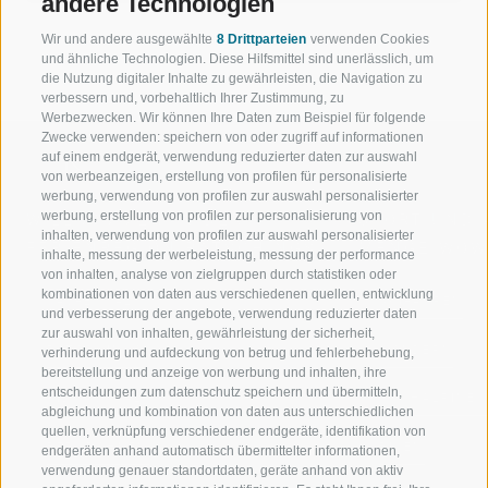
andere Technologien
Wir und andere ausgewählte
8 Drittparteien
verwenden Cookies
und ähnliche Technologien. Diese Hilfsmittel sind unerlässlich, um
die Nutzung digitaler Inhalte zu gewährleisten, die Navigation zu
verbessern und, vorbehaltlich Ihrer Zustimmung, zu
Werbezwecken. Wir können Ihre Daten zum Beispiel für folgende
Zwecke verwenden: speichern von oder zugriff auf informationen
auf einem endgerät, verwendung reduzierter daten zur auswahl
von werbeanzeigen, erstellung von profilen für personalisierte
werbung, verwendung von profilen zur auswahl personalisierter
werbung, erstellung von profilen zur personalisierung von
WILLKOMMEN IN DER
SPORT UND 
inhalten, verwendung von profilen zur auswahl personalisierter
FERIENREGION RATSCHINGS
MENGE WOW
inhalte, messung der werbeleistung, messung der performance
von inhalten, analyse von zielgruppen durch statistiken oder
kombinationen von daten aus verschiedenen quellen, entwicklung
JAUFENTAL
SKIFAHREN
und verbesserung der angebote, verwendung reduzierter daten
zur auswahl von inhalten, gewährleistung der sicherheit,
RATSCHINGS
WANDERN
verhinderung und aufdeckung von betrug und fehlerbehebung,
bereitstellung und anzeige von werbung und inhalten, ihre
entscheidungen zum datenschutz speichern und übermitteln,
RIDNAUNTAL
HOCHALPINE
abgleichung und kombination von daten aus unterschiedlichen
quellen, verknüpfung verschiedener endgeräte, identifikation von
BERGBAHNEN
BIKEN
endgeräten anhand automatisch übermittelter informationen,
verwendung genauer standortdaten, geräte anhand von aktiv