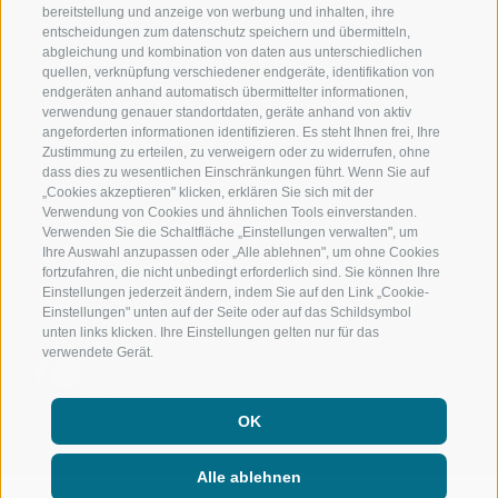
bereitstellung und anzeige von werbung und inhalten, ihre
entscheidungen zum datenschutz speichern und übermitteln,
RIDNAUNTAL
HOCHALPINE
abgleichung und kombination von daten aus unterschiedlichen
quellen, verknüpfung verschiedener endgeräte, identifikation von
BERGBAHNEN
BIKEN
endgeräten anhand automatisch übermittelter informationen,
verwendung genauer standortdaten, geräte anhand von aktiv
angeforderten informationen identifizieren. Es steht Ihnen frei, Ihre
SKISCHULE RATSCHINGS
LANGLAUFEN
Zustimmung zu erteilen, zu verweigern oder zu widerrufen, ohne
dass dies zu wesentlichen Einschränkungen führt. Wenn Sie auf
LUISL'S SKISCHULE IN RATSCHINGS
WASSER ERLE
„Cookies akzeptieren" klicken, erklären Sie sich mit der
Verwendung von Cookies und ähnlichen Tools einverstanden.
Verwenden Sie die Schaltfläche „Einstellungen verwalten", um
Ihre Auswahl anzupassen oder „Alle ablehnen", um ohne Cookies
fortzufahren, die nicht unbedingt erforderlich sind. Sie können Ihre
Einstellungen jederzeit ändern, indem Sie auf den Link „Cookie-
Einstellungen" unten auf der Seite oder auf das Schildsymbol
FOLGE UNS AUF SOCIAL MEDIA
unten links klicken. Ihre Einstellungen gelten nur für das
verwendete Gerät.
OK
Alle ablehnen