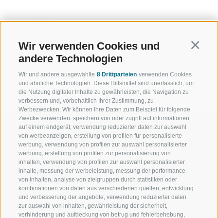
TERMINE
Wir verwenden Cookies und
Continu
21.08.2026 20:30 - 22:00
andere Technologien
Wir und andere ausgewählte
8 Drittparteien
verwenden Cookies
und ähnliche Technologien. Diese Hilfsmittel sind unerlässlich, um
die Nutzung digitaler Inhalte zu gewährleisten, die Navigation zu
verbessern und, vorbehaltlich Ihrer Zustimmung, zu
Werbezwecken. Wir können Ihre Daten zum Beispiel für folgende
Zwecke verwenden: speichern von oder zugriff auf informationen
auf einem endgerät, verwendung reduzierter daten zur auswahl
von werbeanzeigen, erstellung von profilen für personalisierte
werbung, verwendung von profilen zur auswahl personalisierter
werbung, erstellung von profilen zur personalisierung von
WILLKOMMEN IN DER
SPORT UND 
inhalten, verwendung von profilen zur auswahl personalisierter
FERIENREGION RATSCHINGS
MENGE WOW
inhalte, messung der werbeleistung, messung der performance
von inhalten, analyse von zielgruppen durch statistiken oder
kombinationen von daten aus verschiedenen quellen, entwicklung
JAUFENTAL
SKIFAHREN
und verbesserung der angebote, verwendung reduzierter daten
zur auswahl von inhalten, gewährleistung der sicherheit,
RATSCHINGS
WANDERN
verhinderung und aufdeckung von betrug und fehlerbehebung,