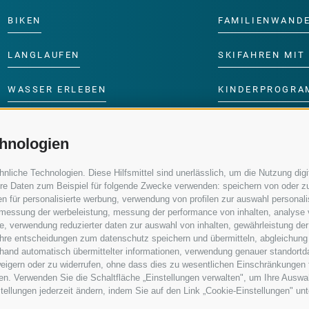
BIKEN
FAMILIENWAND
LANGLAUFEN
SKIFAHREN MIT 
WASSER ERLEBEN
KINDERPROGRA
hnologien
iche Technologien. Diese Hilfsmittel sind unerlässlich, um die Nutzung digit
re Daten zum Beispiel für folgende Zwecke verwenden: speichern von oder zu
n für personalisierte werbung, verwendung von profilen zur auswahl personalis
e, messung der werbeleistung, messung der performance von inhalten, analyse
, verwendung reduzierter daten zur auswahl von inhalten, gewährleistung der
 ihre entscheidungen zum datenschutz speichern und übermitteln, abgleichung
nhand automatisch übermittelter informationen, verwendung genauer standortd
erweigern oder zu widerrufen, ohne dass dies zu wesentlichen Einschränkungen 
en. Verwenden Sie die Schaltfläche „Einstellungen verwalten", um Ihre Ausw
nstellungen jederzeit ändern, indem Sie auf den Link „Cookie-Einstellungen" un