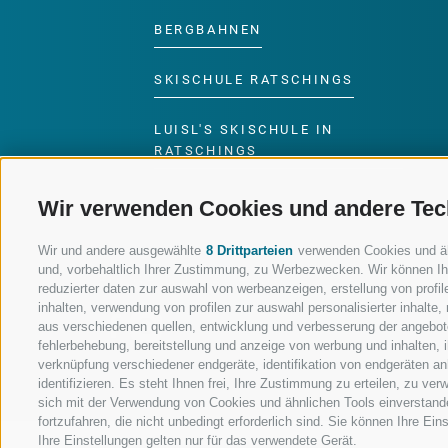
BERGBAHNEN
SKISCHULE RATSCHINGS
LUISL'S SKISCHULE IN
RATSCHINGS
Wir verwenden Cookies und andere Tec
Wir und andere ausgewählte
8 Drittparteien
verwenden Cookies und ähnl
und, vorbehaltlich Ihrer Zustimmung, zu Werbezwecken. Wir können Ih
FOLGE UNS AUF SOCIAL MEDIA
reduzierter daten zur auswahl von werbeanzeigen, erstellung von profile
inhalten, verwendung von profilen zur auswahl personalisierter inhalt
aus verschiedenen quellen, entwicklung und verbesserung der angebote
fehlerbehebung, bereitstellung und anzeige von werbung und inhalten,
verknüpfung verschiedener endgeräte, identifikation von endgeräten a
identifizieren. Es steht Ihnen frei, Ihre Zustimmung zu erteilen, zu v
sich mit der Verwendung von Cookies und ähnlichen Tools einverstand
fortzufahren, die nicht unbedingt erforderlich sind. Sie können Ihre Ei
Ihre Einstellungen gelten nur für das verwendete Gerät.