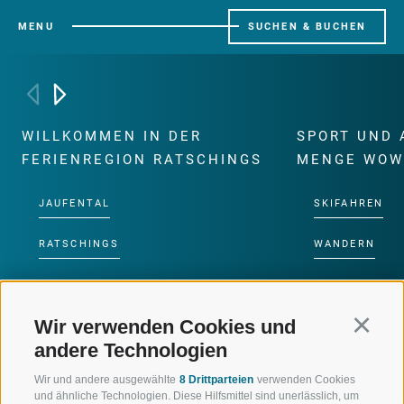
MENU
SUCHEN & BUCHEN
WILLKOMMEN IN DER
SPORT UND 
FERIENREGION RATSCHINGS
MENGE WOW
JAUFENTAL
SKIFAHREN
RATSCHINGS
WANDERN
RIDNAUNTAL
HOCHALPINE
Wir verwenden Cookies und
Continu
BERGBAHNEN
BIKEN
andere Technologien
SKISCHULE RATSCHINGS
LANGLAUFEN
Wir und andere ausgewählte
8 Drittparteien
verwenden Cookies
und ähnliche Technologien. Diese Hilfsmittel sind unerlässlich, um