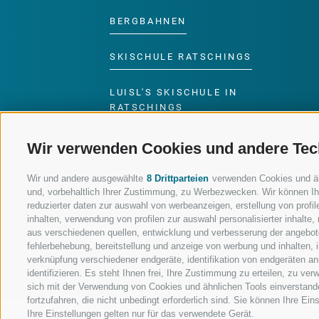
BERGBAHNEN
SKISCHULE RATSCHINGS
LUISL'S SKISCHULE IN
RATSCHINGS
Wir verwenden Cookies und andere Tec
Wir und andere ausgewählte
8 Drittparteien
verwenden Cookies und ähnl
und, vorbehaltlich Ihrer Zustimmung, zu Werbezwecken. Wir können Ih
FOLGE UNS AUF SOCIAL MEDIA
reduzierter daten zur auswahl von werbeanzeigen, erstellung von profile
inhalten, verwendung von profilen zur auswahl personalisierter inhalt
aus verschiedenen quellen, entwicklung und verbesserung der angebote
fehlerbehebung, bereitstellung und anzeige von werbung und inhalten,
verknüpfung verschiedener endgeräte, identifikation von endgeräten a
identifizieren. Es steht Ihnen frei, Ihre Zustimmung zu erteilen, zu v
sich mit der Verwendung von Cookies und ähnlichen Tools einverstand
fortzufahren, die nicht unbedingt erforderlich sind. Sie können Ihre Ei
Ihre Einstellungen gelten nur für das verwendete Gerät.