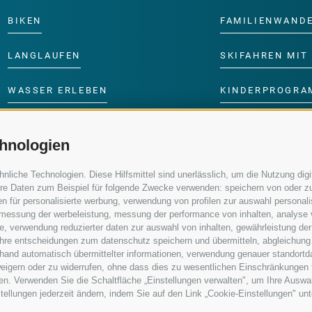
BIKEN
FAMILIENWAND
LANGLAUFEN
SKIFAHREN MIT 
WASSER ERLEBEN
KINDERPROGRA
hnologien
iche Technologien. Diese Hilfsmittel sind unerlässlich, um die Nutzung digit
re Daten zum Beispiel für folgende Zwecke verwenden: speichern von oder zu
n für personalisierte werbung, verwendung von profilen zur auswahl personalis
e, messung der werbeleistung, messung der performance von inhalten, analyse
, verwendung reduzierter daten zur auswahl von inhalten, gewährleistung der
 ihre entscheidungen zum datenschutz speichern und übermitteln, abgleichung
nhand automatisch übermittelter informationen, verwendung genauer standortd
erweigern oder zu widerrufen, ohne dass dies zu wesentlichen Einschränkungen 
en. Verwenden Sie die Schaltfläche „Einstellungen verwalten", um Ihre Ausw
nstellungen jederzeit ändern, indem Sie auf den Link „Cookie-Einstellungen" un