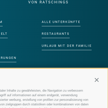
E
VON RATSCHINGS
M
ALLE UNTERKÜNFTE
WELT
RESTAURANTS
URLAUB MIT DER FAMILIE
ERUNGEN
DER FAMILIE
Continu
MM
aler Inhalte zu gewährleisten, die Navigation zu verbessern
griff auf informationen auf einem endgerät, verwendung
ierter werbung, erstellung von profilen zur personalisierung von
 von zielgruppen durch statistiken oder kombinationen von daten