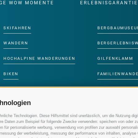
GE WOW MOMENTE
ERLEBNISGARANTI
SKIFAHREN
BERGBAUMUSEU
WANDERN
BERGERLEBNIS
HOCHALPINE WANDERUNGEN
GILFENKLAMM
BIKEN
FAMILIENWAND
LANGLAUFEN
SKIFAHREN MIT 
hnologien
WASSER ERLEBEN
KINDERPROGRA
iche Technologien. Diese Hilfsmittel sind unerlässlich, um die Nutzung digit
re Daten zum Beispiel für folgende Zwecke verwenden: speichern von oder zu
n für personalisierte werbung, verwendung von profilen zur auswahl personalis
e, messung der werbeleistung, messung der performance von inhalten, analyse