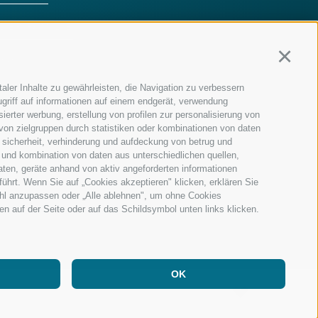
DER FAMILIE
Continu
MM
aler Inhalte zu gewährleisten, die Navigation zu verbessern
griff auf informationen auf einem endgerät, verwendung
ierter werbung, erstellung von profilen zur personalisierung von
 von zielgruppen durch statistiken oder kombinationen von daten
 sicherheit, verhinderung und aufdeckung von betrug und
 und kombination von daten aus unterschiedlichen quellen,
aten, geräte anhand von aktiv angeforderten informationen
führt. Wenn Sie auf „Cookies akzeptieren" klicken, erklären Sie
ahl anzupassen oder „Alle ablehnen", um ohne Cookies
ten auf der Seite oder auf das Schildsymbol unten links klicken.
OK