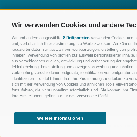
SKISCHULE RATSCHINGS
Wir verwenden Cookies und andere Tec
LUISL'S SKISCHULE IN
RATSCHINGS
Wir und andere ausgewählte
8 Drittparteien
verwenden Cookies und ähnl
und, vorbehaltlich Ihrer Zustimmung, zu Werbezwecken. Wir können Ih
reduzierter daten zur auswahl von werbeanzeigen, erstellung von profile
inhalten, verwendung von profilen zur auswahl personalisierter inhalt
aus verschiedenen quellen, entwicklung und verbesserung der angebote
fehlerbehebung, bereitstellung und anzeige von werbung und inhalten,
FOLGE UNS AUF SOCIAL MEDIA
verknüpfung verschiedener endgeräte, identifikation von endgeräten a
identifizieren. Es steht Ihnen frei, Ihre Zustimmung zu erteilen, zu v
sich mit der Verwendung von Cookies und ähnlichen Tools einverstand
fortzufahren, die nicht unbedingt erforderlich sind. Sie können Ihre Ei
Ihre Einstellungen gelten nur für das verwendete Gerät.
Weitere Informationen
IMPRESSUM
|
SITEMAP
|
TRANSPARENTE VERWALTUNG