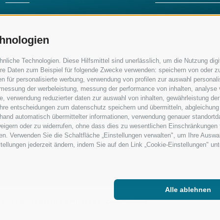
LANGLAUFEN
SKIFAHREN MIT 
hnologien
WASSER ERLEBEN
KINDERPROGRA
iche Technologien. Diese Hilfsmittel sind unerlässlich, um die Nutzung digit
re Daten zum Beispiel für folgende Zwecke verwenden: speichern von oder zu
n für personalisierte werbung, verwendung von profilen zur auswahl personalis
e, messung der werbeleistung, messung der performance von inhalten, analyse
, verwendung reduzierter daten zur auswahl von inhalten, gewährleistung der
 ihre entscheidungen zum datenschutz speichern und übermitteln, abgleichung
nhand automatisch übermittelter informationen, verwendung genauer standortd
erweigern oder zu widerrufen, ohne dass dies zu wesentlichen Einschränkungen 
en. Verwenden Sie die Schaltfläche „Einstellungen verwalten", um Ihre Ausw
nstellungen jederzeit ändern, indem Sie auf den Link „Cookie-Einstellungen" un
Alle ablehnen
|
COOKIE-RICHTLINIE
|
PRIVACY
|
Cookie Präferenzen