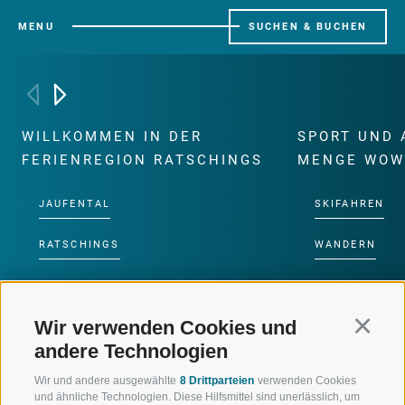
MENU
SUCHEN & BUCHEN
WILLKOMMEN IN DER
SPORT UND 
FERIENREGION RATSCHINGS
MENGE WOW
JAUFENTAL
SKIFAHREN
RATSCHINGS
WANDERN
RIDNAUNTAL
HOCHALPINE
Wir verwenden Cookies und
Continu
BERGBAHNEN
BIKEN
andere Technologien
SKISCHULE RATSCHINGS
LANGLAUFEN
Wir und andere ausgewählte
8 Drittparteien
verwenden Cookies
und ähnliche Technologien. Diese Hilfsmittel sind unerlässlich, um