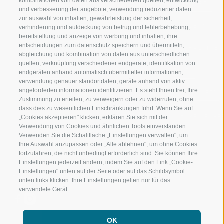
kombinationen von daten aus verschiedenen quellen, entwicklung
JAUFENTAL
SKIFAHREN
und verbesserung der angebote, verwendung reduzierter daten
zur auswahl von inhalten, gewährleistung der sicherheit,
RATSCHINGS
WANDERN
verhinderung und aufdeckung von betrug und fehlerbehebung,
bereitstellung und anzeige von werbung und inhalten, ihre
entscheidungen zum datenschutz speichern und übermitteln,
RIDNAUNTAL
HOCHALPINE
abgleichung und kombination von daten aus unterschiedlichen
quellen, verknüpfung verschiedener endgeräte, identifikation von
BERGBAHNEN
BIKEN
endgeräten anhand automatisch übermittelter informationen,
verwendung genauer standortdaten, geräte anhand von aktiv
angeforderten informationen identifizieren. Es steht Ihnen frei, Ihre
SKISCHULE RATSCHINGS
LANGLAUFEN
Zustimmung zu erteilen, zu verweigern oder zu widerrufen, ohne
dass dies zu wesentlichen Einschränkungen führt. Wenn Sie auf
LUISL'S SKISCHULE IN RATSCHINGS
WASSER ERLE
„Cookies akzeptieren" klicken, erklären Sie sich mit der
Verwendung von Cookies und ähnlichen Tools einverstanden.
Verwenden Sie die Schaltfläche „Einstellungen verwalten", um
Ihre Auswahl anzupassen oder „Alle ablehnen", um ohne Cookies
fortzufahren, die nicht unbedingt erforderlich sind. Sie können Ihre
Einstellungen jederzeit ändern, indem Sie auf den Link „Cookie-
Einstellungen" unten auf der Seite oder auf das Schildsymbol
FOLGE UNS AUF SOCIAL MEDIA
unten links klicken. Ihre Einstellungen gelten nur für das
verwendete Gerät.
OK