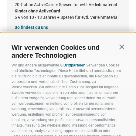
20 €
ohne ActiveCard + Spesen für evtl. Verleihmaterial
Kinder ohne ActiveCard
6 €
von 10 - 13 Jahren + Spesen für evtl. Verleihmaterial
So findest du uns
Google Maps
Wir verwenden Cookies und
Continu
andere Technologien
Wir und andere ausgewählte
8 Drittparteien
verwenden Cookies
und ähnliche Technologien. Diese Hilfsmittel sind unerlässlich, um
die Nutzung digitaler Inhalte zu gewährleisten, die Navigation zu
verbessern und, vorbehaltlich Ihrer Zustimmung, zu
Werbezwecken. Wir können Ihre Daten zum Beispiel für folgende
Zwecke verwenden: speichern von oder zugriff auf informationen
auf einem endgerät, verwendung reduzierter daten zur auswahl
von werbeanzeigen, erstellung von profilen für personalisierte
werbung, verwendung von profilen zur auswahl personalisierter
werbung, erstellung von profilen zur personalisierung von
WILLKOMMEN IN DER
SPORT UND 
inhalten, verwendung von profilen zur auswahl personalisierter
FERIENREGION RATSCHINGS
MENGE WOW
inhalte, messung der werbeleistung, messung der performance
von inhalten, analyse von zielgruppen durch statistiken oder