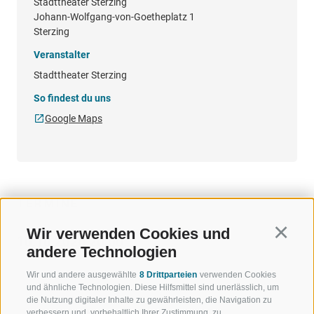
Stadttheater Sterzing
Johann-Wolfgang-von-Goetheplatz 1
Sterzing
Veranstalter
Stadttheater Sterzing
So findest du uns
Google Maps
TERMINE
Wir verwenden Cookies und
Continu
10.10.2026 20:00
andere Technologien
Wir und andere ausgewählte
8 Drittparteien
verwenden Cookies
und ähnliche Technologien. Diese Hilfsmittel sind unerlässlich, um
die Nutzung digitaler Inhalte zu gewährleisten, die Navigation zu
verbessern und, vorbehaltlich Ihrer Zustimmung, zu