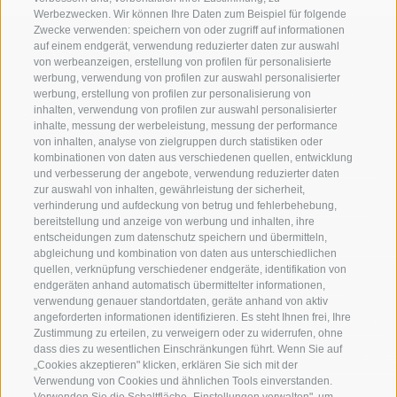
Werbezwecken. Wir können Ihre Daten zum Beispiel für folgende
Zwecke verwenden: speichern von oder zugriff auf informationen
auf einem endgerät, verwendung reduzierter daten zur auswahl
von werbeanzeigen, erstellung von profilen für personalisierte
werbung, verwendung von profilen zur auswahl personalisierter
werbung, erstellung von profilen zur personalisierung von
WILLKOMMEN IN DER
SPORT UND 
inhalten, verwendung von profilen zur auswahl personalisierter
FERIENREGION RATSCHINGS
MENGE WOW
inhalte, messung der werbeleistung, messung der performance
von inhalten, analyse von zielgruppen durch statistiken oder
kombinationen von daten aus verschiedenen quellen, entwicklung
JAUFENTAL
SKIFAHREN
und verbesserung der angebote, verwendung reduzierter daten
zur auswahl von inhalten, gewährleistung der sicherheit,
RATSCHINGS
WANDERN
verhinderung und aufdeckung von betrug und fehlerbehebung,
bereitstellung und anzeige von werbung und inhalten, ihre
entscheidungen zum datenschutz speichern und übermitteln,
RIDNAUNTAL
HOCHALPINE
abgleichung und kombination von daten aus unterschiedlichen
quellen, verknüpfung verschiedener endgeräte, identifikation von
BERGBAHNEN
BIKEN
endgeräten anhand automatisch übermittelter informationen,
verwendung genauer standortdaten, geräte anhand von aktiv
angeforderten informationen identifizieren. Es steht Ihnen frei, Ihre
SKISCHULE RATSCHINGS
LANGLAUFEN
Zustimmung zu erteilen, zu verweigern oder zu widerrufen, ohne
dass dies zu wesentlichen Einschränkungen führt. Wenn Sie auf
LUISL'S SKISCHULE IN RATSCHINGS
WASSER ERLE
„Cookies akzeptieren" klicken, erklären Sie sich mit der
Verwendung von Cookies und ähnlichen Tools einverstanden.
Verwenden Sie die Schaltfläche „Einstellungen verwalten", um