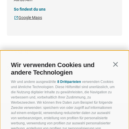
So findest du uns
Google Maps
TERMINE
Wir verwenden Cookies und
Continu
24.07.2026 16:30 - 21:00
andere Technologien
Wir und andere ausgewählte
8 Drittparteien
verwenden Cookies
und ähnliche Technologien. Diese Hilfsmittel sind unerlässlich, um
die Nutzung digitaler Inhalte zu gewährleisten, die Navigation zu
verbessern und, vorbehaltlich Ihrer Zustimmung, zu
Werbezwecken. Wir können Ihre Daten zum Beispiel für folgende
Zwecke verwenden: speichern von oder zugriff auf informationen
auf einem endgerät, verwendung reduzierter daten zur auswahl
von werbeanzeigen, erstellung von profilen für personalisierte
werbung, verwendung von profilen zur auswahl personalisierter
werbung, erstellung von profilen zur personalisierung von