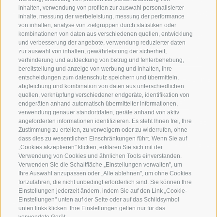
WILLKOMMEN IN DER
SPORT UND 
inhalten, verwendung von profilen zur auswahl personalisierter
FERIENREGION RATSCHINGS
MENGE WOW
inhalte, messung der werbeleistung, messung der performance
von inhalten, analyse von zielgruppen durch statistiken oder
kombinationen von daten aus verschiedenen quellen, entwicklung
JAUFENTAL
SKIFAHREN
und verbesserung der angebote, verwendung reduzierter daten
zur auswahl von inhalten, gewährleistung der sicherheit,
RATSCHINGS
WANDERN
verhinderung und aufdeckung von betrug und fehlerbehebung,
bereitstellung und anzeige von werbung und inhalten, ihre
entscheidungen zum datenschutz speichern und übermitteln,
RIDNAUNTAL
HOCHALPINE
abgleichung und kombination von daten aus unterschiedlichen
quellen, verknüpfung verschiedener endgeräte, identifikation von
BERGBAHNEN
BIKEN
endgeräten anhand automatisch übermittelter informationen,
verwendung genauer standortdaten, geräte anhand von aktiv
angeforderten informationen identifizieren. Es steht Ihnen frei, Ihre
SKISCHULE RATSCHINGS
LANGLAUFEN
Zustimmung zu erteilen, zu verweigern oder zu widerrufen, ohne
dass dies zu wesentlichen Einschränkungen führt. Wenn Sie auf
LUISL'S SKISCHULE IN RATSCHINGS
WASSER ERLE
„Cookies akzeptieren" klicken, erklären Sie sich mit der
Verwendung von Cookies und ähnlichen Tools einverstanden.
Verwenden Sie die Schaltfläche „Einstellungen verwalten", um
Ihre Auswahl anzupassen oder „Alle ablehnen", um ohne Cookies
fortzufahren, die nicht unbedingt erforderlich sind. Sie können Ihre
Einstellungen jederzeit ändern, indem Sie auf den Link „Cookie-
Einstellungen" unten auf der Seite oder auf das Schildsymbol
FOLGE UNS AUF SOCIAL MEDIA
unten links klicken. Ihre Einstellungen gelten nur für das
verwendete Gerät.