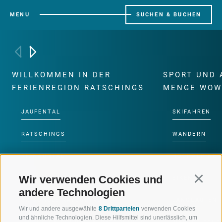
MENU
SUCHEN & BUCHEN
WILLKOMMEN IN DER
SPORT UND 
FERIENREGION RATSCHINGS
MENGE WOW
JAUFENTAL
SKIFAHREN
RATSCHINGS
WANDERN
RIDNAUNTAL
HOCHALPINE
Wir verwenden Cookies und
Continu
BERGBAHNEN
BIKEN
andere Technologien
SKISCHULE RATSCHINGS
LANGLAUFEN
Wir und andere ausgewählte
8 Drittparteien
verwenden Cookies
und ähnliche Technologien. Diese Hilfsmittel sind unerlässlich, um