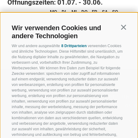
Öffnungszeiten:
01.07. - 30.06.
MO
DI
MI
DO
FR
SA
SO
06:30 - 18:00
Wir verwenden Cookies und
Continu
06:30 - 18:30
andere Technologien
Wir und andere ausgewählte
8 Drittparteien
verwenden Cookies
ZURÜCK
und ähnliche Technologien. Diese Hilfsmittel sind unerlässlich, um
die Nutzung digitaler Inhalte zu gewährleisten, die Navigation zu
verbessern und, vorbehaltlich Ihrer Zustimmung, zu
Werbezwecken. Wir können Ihre Daten zum Beispiel für folgende
Zwecke verwenden: speichern von oder zugriff auf informationen
auf einem endgerät, verwendung reduzierter daten zur auswahl
von werbeanzeigen, erstellung von profilen für personalisierte
werbung, verwendung von profilen zur auswahl personalisierter
werbung, erstellung von profilen zur personalisierung von
WILLKOMMEN IN DER
SPORT UND 
inhalten, verwendung von profilen zur auswahl personalisierter
FERIENREGION RATSCHINGS
MENGE WOW
inhalte, messung der werbeleistung, messung der performance
von inhalten, analyse von zielgruppen durch statistiken oder
kombinationen von daten aus verschiedenen quellen, entwicklung
JAUFENTAL
SKIFAHREN
und verbesserung der angebote, verwendung reduzierter daten
zur auswahl von inhalten, gewährleistung der sicherheit,
RATSCHINGS
WANDERN
verhinderung und aufdeckung von betrug und fehlerbehebung,