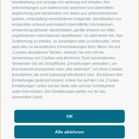
bereitstellung und anzeige von werbung und inhalten, ihre
entscheidungen zum datenschutz speichern und übermitteln,
RIDNAUNTAL
HOCHALPINE
abgleichung und kombination von daten aus unterschiedlichen
quellen, verknüpfung verschiedener endgeräte, identifikation von
BERGBAHNEN
BIKEN
endgeräten anhand automatisch übermittelter informationen,
verwendung genauer standortdaten, geräte anhand von aktiv
angeforderten informationen identifizieren. Es steht Ihnen frei, Ihre
SKISCHULE RATSCHINGS
LANGLAUFEN
Zustimmung zu erteilen, zu verweigern oder zu widerrufen, ohne
dass dies zu wesentlichen Einschränkungen führt. Wenn Sie auf
LUISL'S SKISCHULE IN RATSCHINGS
WASSER ERLE
„Cookies akzeptieren" klicken, erklären Sie sich mit der
Verwendung von Cookies und ähnlichen Tools einverstanden.
Verwenden Sie die Schaltfläche „Einstellungen verwalten", um
Ihre Auswahl anzupassen oder „Alle ablehnen", um ohne Cookies
fortzufahren, die nicht unbedingt erforderlich sind. Sie können Ihre
Einstellungen jederzeit ändern, indem Sie auf den Link „Cookie-
Einstellungen" unten auf der Seite oder auf das Schildsymbol
FOLGE UNS AUF SOCIAL MEDIA
unten links klicken. Ihre Einstellungen gelten nur für das
verwendete Gerät.
OK
Alle ablehnen