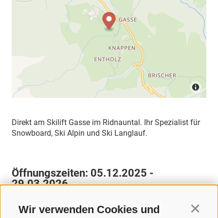
Direkt am Skilift Gasse im Ridnauntal. Ihr Spezialist für
Snowboard, Ski Alpin und Ski Langlauf.
Öffnungszeiten:
05.12.2025 -
29.03.2026
MO
DI
MI
DO
FR
SA
SO
Wir verwenden Cookies und
Continu
08:30 - 17:00