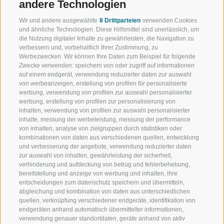
andere Technologien
Wir und andere ausgewählte
8 Drittparteien
verwenden Cookies
ZURÜCK
und ähnliche Technologien. Diese Hilfsmittel sind unerlässlich, um
die Nutzung digitaler Inhalte zu gewährleisten, die Navigation zu
verbessern und, vorbehaltlich Ihrer Zustimmung, zu
Werbezwecken. Wir können Ihre Daten zum Beispiel für folgende
Zwecke verwenden: speichern von oder zugriff auf informationen
auf einem endgerät, verwendung reduzierter daten zur auswahl
von werbeanzeigen, erstellung von profilen für personalisierte
werbung, verwendung von profilen zur auswahl personalisierter
werbung, erstellung von profilen zur personalisierung von
WILLKOMMEN IN DER
SPORT UND 
inhalten, verwendung von profilen zur auswahl personalisierter
FERIENREGION RATSCHINGS
MENGE WOW
inhalte, messung der werbeleistung, messung der performance
von inhalten, analyse von zielgruppen durch statistiken oder
kombinationen von daten aus verschiedenen quellen, entwicklung
JAUFENTAL
SKIFAHREN
und verbesserung der angebote, verwendung reduzierter daten
zur auswahl von inhalten, gewährleistung der sicherheit,
RATSCHINGS
WANDERN
verhinderung und aufdeckung von betrug und fehlerbehebung,
bereitstellung und anzeige von werbung und inhalten, ihre
entscheidungen zum datenschutz speichern und übermitteln,
RIDNAUNTAL
HOCHALPINE
abgleichung und kombination von daten aus unterschiedlichen
quellen, verknüpfung verschiedener endgeräte, identifikation von
BERGBAHNEN
BIKEN
endgeräten anhand automatisch übermittelter informationen,
verwendung genauer standortdaten, geräte anhand von aktiv