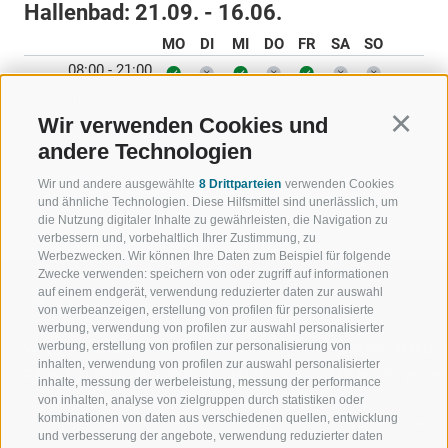
Hallenbad:
21.09. - 16.06.
MO
DI
MI
DO
FR
SA
SO
08:00 - 21:00
10:00 - 21:00
Wir verwenden Cookies und
Continu
12:00 - 21:00
andere Technologien
Wir und andere ausgewählte
8 Drittparteien
verwenden Cookies
ZURÜCK
und ähnliche Technologien. Diese Hilfsmittel sind unerlässlich, um
die Nutzung digitaler Inhalte zu gewährleisten, die Navigation zu
verbessern und, vorbehaltlich Ihrer Zustimmung, zu
Werbezwecken. Wir können Ihre Daten zum Beispiel für folgende
Zwecke verwenden: speichern von oder zugriff auf informationen
auf einem endgerät, verwendung reduzierter daten zur auswahl
von werbeanzeigen, erstellung von profilen für personalisierte
werbung, verwendung von profilen zur auswahl personalisierter
werbung, erstellung von profilen zur personalisierung von
WILLKOMMEN IN DER
SPORT UND 
inhalten, verwendung von profilen zur auswahl personalisierter
FERIENREGION RATSCHINGS
MENGE WOW
inhalte, messung der werbeleistung, messung der performance
von inhalten, analyse von zielgruppen durch statistiken oder
kombinationen von daten aus verschiedenen quellen, entwicklung
JAUFENTAL
SKIFAHREN
und verbesserung der angebote, verwendung reduzierter daten