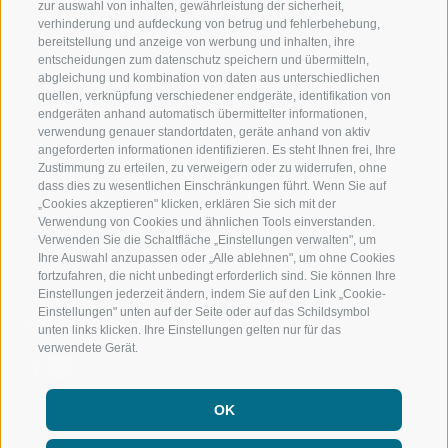
zur auswahl von inhalten, gewährleistung der sicherheit,
RATSCHINGS
WANDERN
verhinderung und aufdeckung von betrug und fehlerbehebung,
bereitstellung und anzeige von werbung und inhalten, ihre
entscheidungen zum datenschutz speichern und übermitteln,
RIDNAUNTAL
HOCHALPINE
abgleichung und kombination von daten aus unterschiedlichen
quellen, verknüpfung verschiedener endgeräte, identifikation von
BERGBAHNEN
BIKEN
endgeräten anhand automatisch übermittelter informationen,
verwendung genauer standortdaten, geräte anhand von aktiv
angeforderten informationen identifizieren. Es steht Ihnen frei, Ihre
SKISCHULE RATSCHINGS
LANGLAUFEN
Zustimmung zu erteilen, zu verweigern oder zu widerrufen, ohne
dass dies zu wesentlichen Einschränkungen führt. Wenn Sie auf
LUISL'S SKISCHULE IN RATSCHINGS
WASSER ERLE
„Cookies akzeptieren" klicken, erklären Sie sich mit der
Verwendung von Cookies und ähnlichen Tools einverstanden.
Verwenden Sie die Schaltfläche „Einstellungen verwalten", um
Ihre Auswahl anzupassen oder „Alle ablehnen", um ohne Cookies
fortzufahren, die nicht unbedingt erforderlich sind. Sie können Ihre
Einstellungen jederzeit ändern, indem Sie auf den Link „Cookie-
Einstellungen" unten auf der Seite oder auf das Schildsymbol
FOLGE UNS AUF SOCIAL MEDIA
unten links klicken. Ihre Einstellungen gelten nur für das
verwendete Gerät.
OK