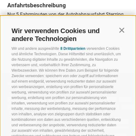
Anfahrtsbeschreibung
Nur 5 Fahrminuten von der Autobahnausfahrt Sterzing
entfernt, ist der Golfclub schnell und einfach erreichbar.
Wir verwenden Cookies und
Continu
andere Technologien
Wir und andere ausgewählte
8 Drittparteien
verwenden Cookies
ZURÜCK
und ähnliche Technologien. Diese Hilfsmittel sind unerlässlich, um
die Nutzung digitaler Inhalte zu gewährleisten, die Navigation zu
verbessern und, vorbehaltlich Ihrer Zustimmung, zu
Werbezwecken. Wir können Ihre Daten zum Beispiel für folgende
Zwecke verwenden: speichern von oder zugriff auf informationen
auf einem endgerät, verwendung reduzierter daten zur auswahl
von werbeanzeigen, erstellung von profilen für personalisierte
werbung, verwendung von profilen zur auswahl personalisierter
werbung, erstellung von profilen zur personalisierung von
WILLKOMMEN IN DER
SPORT UND 
inhalten, verwendung von profilen zur auswahl personalisierter
FERIENREGION RATSCHINGS
MENGE WOW
inhalte, messung der werbeleistung, messung der performance
von inhalten, analyse von zielgruppen durch statistiken oder
kombinationen von daten aus verschiedenen quellen, entwicklung
JAUFENTAL
SKIFAHREN
und verbesserung der angebote, verwendung reduzierter daten
zur auswahl von inhalten, gewährleistung der sicherheit,
RATSCHINGS
WANDERN
verhinderung und aufdeckung von betrug und fehlerbehebung,