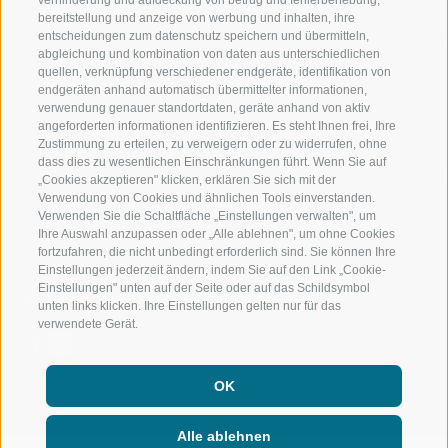
bereitstellung und anzeige von werbung und inhalten, ihre
entscheidungen zum datenschutz speichern und übermitteln,
RIDNAUNTAL
HOCHALPINE
abgleichung und kombination von daten aus unterschiedlichen
quellen, verknüpfung verschiedener endgeräte, identifikation von
BERGBAHNEN
BIKEN
endgeräten anhand automatisch übermittelter informationen,
verwendung genauer standortdaten, geräte anhand von aktiv
angeforderten informationen identifizieren. Es steht Ihnen frei, Ihre
SKISCHULE RATSCHINGS
LANGLAUFEN
Zustimmung zu erteilen, zu verweigern oder zu widerrufen, ohne
dass dies zu wesentlichen Einschränkungen führt. Wenn Sie auf
LUISL'S SKISCHULE IN RATSCHINGS
WASSER ERLE
„Cookies akzeptieren" klicken, erklären Sie sich mit der
Verwendung von Cookies und ähnlichen Tools einverstanden.
Verwenden Sie die Schaltfläche „Einstellungen verwalten", um
Ihre Auswahl anzupassen oder „Alle ablehnen", um ohne Cookies
fortzufahren, die nicht unbedingt erforderlich sind. Sie können Ihre
Einstellungen jederzeit ändern, indem Sie auf den Link „Cookie-
Einstellungen" unten auf der Seite oder auf das Schildsymbol
FOLGE UNS AUF SOCIAL MEDIA
unten links klicken. Ihre Einstellungen gelten nur für das
verwendete Gerät.
OK
Alle ablehnen