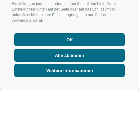
Einstellungen jederzeit ändern, indem Sie auf den Link „Cookie-
Einstellungen" unten auf der Seite oder auf das Schildsymbol
unten links klicken. Ihre Einstellungen gelten nur für das
verwendete Gerät.
Man kann ihn riechen und
OK
sehen, schmecken und hören,
fühlen und leben – Den
Alle ablehnen
Sommer in der Drei-Täler-
Gemeinde!
Weitere Informationen
AKTIV IN DER NATUR
SOMMER
Der Sommer in Ratschings