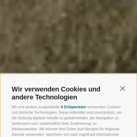
Wir verwenden Cookies und
Continu
andere Technologien
Wir und andere ausgewählte
8 Drittparteien
verwenden Cookies
und ähnliche Technologien. Diese Hilfsmittel sind unerlässlich, um
die Nutzung digitaler Inhalte zu gewährleisten, die Navigation zu
verbessern und, vorbehaltlich Ihrer Zustimmung, zu
Werbezwecken. Wir können Ihre Daten zum Beispiel für folgende
Zwecke verwenden: speichern von oder zugriff auf informationen