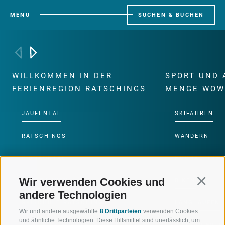
MENU
SUCHEN & BUCHEN
WILLKOMMEN IN DER
SPORT UND 
FERIENREGION RATSCHINGS
MENGE WOW
JAUFENTAL
SKIFAHREN
RATSCHINGS
WANDERN
RIDNAUNTAL
HOCHALPINE
Wir verwenden Cookies und
Continu
BERGBAHNEN
BIKEN
andere Technologien
SKISCHULE RATSCHINGS
LANGLAUFEN
Wir und andere ausgewählte
8 Drittparteien
verwenden Cookies
und ähnliche Technologien. Diese Hilfsmittel sind unerlässlich, um