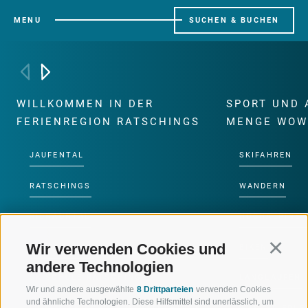
MENU
SUCHEN & BUCHEN
WILLKOMMEN IN DER
SPORT UND 
FERIENREGION RATSCHINGS
MENGE WOW
JAUFENTAL
SKIFAHREN
RATSCHINGS
WANDERN
RIDNAUNTAL
HOCHALPINE
Wir verwenden Cookies und
Continu
BERGBAHNEN
BIKEN
andere Technologien
SKISCHULE RATSCHINGS
LANGLAUFEN
Wir und andere ausgewählte
8 Drittparteien
verwenden Cookies
und ähnliche Technologien. Diese Hilfsmittel sind unerlässlich, um