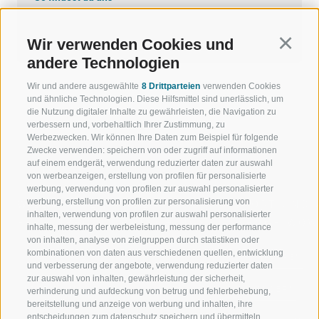
Google Maps
Wir verwenden Cookies und
Continu
andere Technologien
Wir und andere ausgewählte
8 Drittparteien
verwenden Cookies
und ähnliche Technologien. Diese Hilfsmittel sind unerlässlich, um
die Nutzung digitaler Inhalte zu gewährleisten, die Navigation zu
verbessern und, vorbehaltlich Ihrer Zustimmung, zu
Werbezwecken. Wir können Ihre Daten zum Beispiel für folgende
Zwecke verwenden: speichern von oder zugriff auf informationen
auf einem endgerät, verwendung reduzierter daten zur auswahl
von werbeanzeigen, erstellung von profilen für personalisierte
werbung, verwendung von profilen zur auswahl personalisierter
werbung, erstellung von profilen zur personalisierung von
WILLKOMMEN IN DER
SPORT UND 
inhalten, verwendung von profilen zur auswahl personalisierter
FERIENREGION RATSCHINGS
MENGE WOW
inhalte, messung der werbeleistung, messung der performance
von inhalten, analyse von zielgruppen durch statistiken oder
kombinationen von daten aus verschiedenen quellen, entwicklung
JAUFENTAL
SKIFAHREN
und verbesserung der angebote, verwendung reduzierter daten
zur auswahl von inhalten, gewährleistung der sicherheit,
RATSCHINGS
WANDERN
verhinderung und aufdeckung von betrug und fehlerbehebung,
bereitstellung und anzeige von werbung und inhalten, ihre
entscheidungen zum datenschutz speichern und übermitteln,