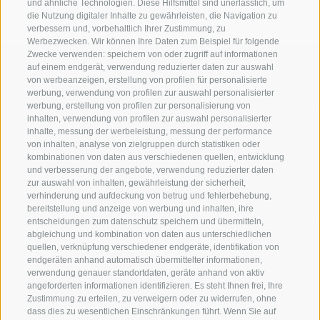
und ähnliche Technologien. Diese Hilfsmittel sind unerlässlich, um
die Nutzung digitaler Inhalte zu gewährleisten, die Navigation zu
verbessern und, vorbehaltlich Ihrer Zustimmung, zu
Werbezwecken. Wir können Ihre Daten zum Beispiel für folgende
Zwecke verwenden: speichern von oder zugriff auf informationen
auf einem endgerät, verwendung reduzierter daten zur auswahl
von werbeanzeigen, erstellung von profilen für personalisierte
werbung, verwendung von profilen zur auswahl personalisierter
werbung, erstellung von profilen zur personalisierung von
WILLKOMMEN IN DER
SPORT UND 
inhalten, verwendung von profilen zur auswahl personalisierter
FERIENREGION RATSCHINGS
MENGE WOW
inhalte, messung der werbeleistung, messung der performance
von inhalten, analyse von zielgruppen durch statistiken oder
kombinationen von daten aus verschiedenen quellen, entwicklung
JAUFENTAL
SKIFAHREN
und verbesserung der angebote, verwendung reduzierter daten
zur auswahl von inhalten, gewährleistung der sicherheit,
RATSCHINGS
WANDERN
verhinderung und aufdeckung von betrug und fehlerbehebung,
bereitstellung und anzeige von werbung und inhalten, ihre
entscheidungen zum datenschutz speichern und übermitteln,
RIDNAUNTAL
HOCHALPINE
abgleichung und kombination von daten aus unterschiedlichen
quellen, verknüpfung verschiedener endgeräte, identifikation von
BERGBAHNEN
BIKEN
endgeräten anhand automatisch übermittelter informationen,
verwendung genauer standortdaten, geräte anhand von aktiv
angeforderten informationen identifizieren. Es steht Ihnen frei, Ihre
SKISCHULE RATSCHINGS
LANGLAUFEN
Zustimmung zu erteilen, zu verweigern oder zu widerrufen, ohne
dass dies zu wesentlichen Einschränkungen führt. Wenn Sie auf