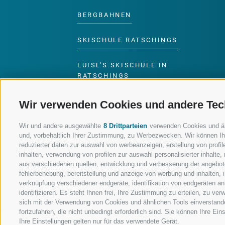
BERGBAHNEN
SKISCHULE RATSCHINGS
LUISL'S SKISCHULE IN
RATSCHINGS
Wir verwenden Cookies und andere Tec
Wir und andere ausgewählte
8 Drittparteien
verwenden Cookies und ähnl
und, vorbehaltlich Ihrer Zustimmung, zu Werbezwecken. Wir können Ih
FOLGE UNS AUF SOCIAL MEDIA
reduzierter daten zur auswahl von werbeanzeigen, erstellung von profile
inhalten, verwendung von profilen zur auswahl personalisierter inhalt
aus verschiedenen quellen, entwicklung und verbesserung der angebote
fehlerbehebung, bereitstellung und anzeige von werbung und inhalten,
verknüpfung verschiedener endgeräte, identifikation von endgeräten a
identifizieren. Es steht Ihnen frei, Ihre Zustimmung zu erteilen, zu v
sich mit der Verwendung von Cookies und ähnlichen Tools einverstand
fortzufahren, die nicht unbedingt erforderlich sind. Sie können Ihre Ei
Ihre Einstellungen gelten nur für das verwendete Gerät.