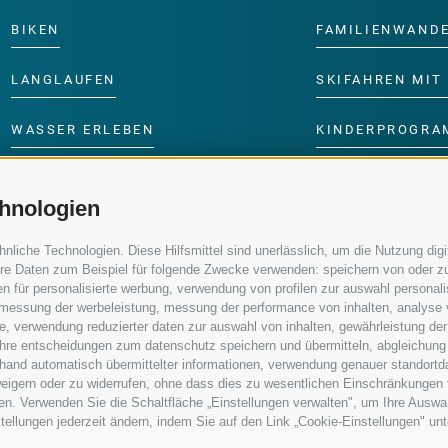
BIKEN
FAMILIENWAND
LANGLAUFEN
SKIFAHREN MIT 
WASSER ERLEBEN
KINDERPROGRA
hnologien
iche Technologien. Diese Hilfsmittel sind unerlässlich, um die Nutzung digit
re Daten zum Beispiel für folgende Zwecke verwenden: speichern von oder zu
n für personalisierte werbung, verwendung von profilen zur auswahl personalis
e, messung der werbeleistung, messung der performance von inhalten, analyse
, verwendung reduzierter daten zur auswahl von inhalten, gewährleistung der
 ihre entscheidungen zum datenschutz speichern und übermitteln, abgleichung
nhand automatisch übermittelter informationen, verwendung genauer standortd
erweigern oder zu widerrufen, ohne dass dies zu wesentlichen Einschränkungen 
en. Verwenden Sie die Schaltfläche „Einstellungen verwalten", um Ihre Ausw
nstellungen jederzeit ändern, indem Sie auf den Link „Cookie-Einstellungen" un