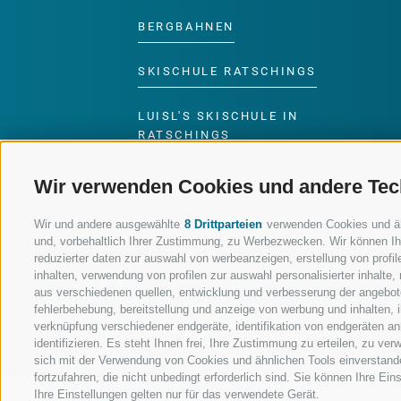
BERGBAHNEN
SKISCHULE RATSCHINGS
LUISL'S SKISCHULE IN
RATSCHINGS
Wir verwenden Cookies und andere Tec
Wir und andere ausgewählte
8 Drittparteien
verwenden Cookies und ähnl
und, vorbehaltlich Ihrer Zustimmung, zu Werbezwecken. Wir können Ih
FOLGE UNS AUF SOCIAL MEDIA
reduzierter daten zur auswahl von werbeanzeigen, erstellung von profile
inhalten, verwendung von profilen zur auswahl personalisierter inhalt
aus verschiedenen quellen, entwicklung und verbesserung der angebote
fehlerbehebung, bereitstellung und anzeige von werbung und inhalten,
verknüpfung verschiedener endgeräte, identifikation von endgeräten a
identifizieren. Es steht Ihnen frei, Ihre Zustimmung zu erteilen, zu v
sich mit der Verwendung von Cookies und ähnlichen Tools einverstand
fortzufahren, die nicht unbedingt erforderlich sind. Sie können Ihre Ei
Ihre Einstellungen gelten nur für das verwendete Gerät.