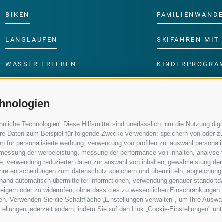
BIKEN
FAMILIENWAND
LANGLAUFEN
SKIFAHREN MIT 
WASSER ERLEBEN
KINDERPROGRA
hnologien
iche Technologien. Diese Hilfsmittel sind unerlässlich, um die Nutzung digit
re Daten zum Beispiel für folgende Zwecke verwenden: speichern von oder zu
n für personalisierte werbung, verwendung von profilen zur auswahl personalis
e, messung der werbeleistung, messung der performance von inhalten, analyse
, verwendung reduzierter daten zur auswahl von inhalten, gewährleistung der
 ihre entscheidungen zum datenschutz speichern und übermitteln, abgleichung
nhand automatisch übermittelter informationen, verwendung genauer standortd
erweigern oder zu widerrufen, ohne dass dies zu wesentlichen Einschränkungen 
en. Verwenden Sie die Schaltfläche „Einstellungen verwalten", um Ihre Ausw
nstellungen jederzeit ändern, indem Sie auf den Link „Cookie-Einstellungen" un