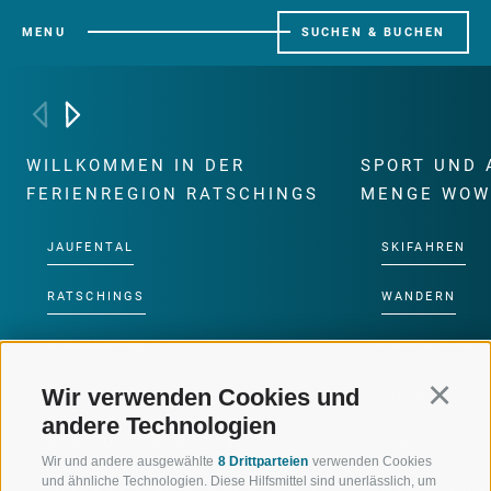
MENU
SUCHEN & BUCHEN
WILLKOMMEN IN DER
SPORT UND 
FERIENREGION RATSCHINGS
MENGE WOW
JAUFENTAL
SKIFAHREN
RATSCHINGS
WANDERN
RIDNAUNTAL
HOCHALPINE
Wir verwenden Cookies und
Continu
BERGBAHNEN
BIKEN
andere Technologien
SKISCHULE RATSCHINGS
LANGLAUFEN
Wir und andere ausgewählte
8 Drittparteien
verwenden Cookies
und ähnliche Technologien. Diese Hilfsmittel sind unerlässlich, um