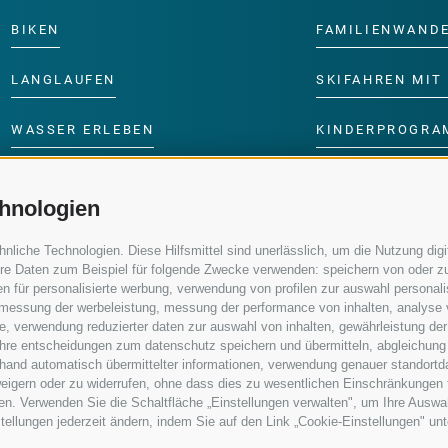
BIKEN
FAMILIENWAND
LANGLAUFEN
SKIFAHREN MIT 
WASSER ERLEBEN
KINDERPROGRA
hnologien
iche Technologien. Diese Hilfsmittel sind unerlässlich, um die Nutzung digit
re Daten zum Beispiel für folgende Zwecke verwenden: speichern von oder zu
n für personalisierte werbung, verwendung von profilen zur auswahl personalis
e, messung der werbeleistung, messung der performance von inhalten, analyse
, verwendung reduzierter daten zur auswahl von inhalten, gewährleistung der
 ihre entscheidungen zum datenschutz speichern und übermitteln, abgleichung
nhand automatisch übermittelter informationen, verwendung genauer standortd
erweigern oder zu widerrufen, ohne dass dies zu wesentlichen Einschränkungen 
en. Verwenden Sie die Schaltfläche „Einstellungen verwalten", um Ihre Ausw
nstellungen jederzeit ändern, indem Sie auf den Link „Cookie-Einstellungen" un