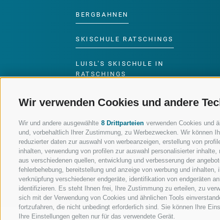
BERGBAHNEN
SKISCHULE RATSCHINGS
LUISL'S SKISCHULE IN
RATSCHINGS
Wir verwenden Cookies und andere Tec
Wir und andere ausgewählte
8 Drittparteien
verwenden Cookies und ähnl
und, vorbehaltlich Ihrer Zustimmung, zu Werbezwecken. Wir können Ih
FOLGE UNS AUF SOCIAL MEDIA
reduzierter daten zur auswahl von werbeanzeigen, erstellung von profile
inhalten, verwendung von profilen zur auswahl personalisierter inhalt
aus verschiedenen quellen, entwicklung und verbesserung der angebote
fehlerbehebung, bereitstellung und anzeige von werbung und inhalten,
verknüpfung verschiedener endgeräte, identifikation von endgeräten a
identifizieren. Es steht Ihnen frei, Ihre Zustimmung zu erteilen, zu v
sich mit der Verwendung von Cookies und ähnlichen Tools einverstand
fortzufahren, die nicht unbedingt erforderlich sind. Sie können Ihre Ei
Ihre Einstellungen gelten nur für das verwendete Gerät.