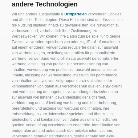
andere Technologien
Wir und andere ausgewählte
8 Drittparteien
verwenden Cookies
und ähnliche Technologien. Diese Hilfsmittel sind unerlässlich, um
die Nutzung digitaler Inhalte zu gewährleisten, die Navigation zu
verbessern und, vorbehaltlich Ihrer Zustimmung, zu
Werbezwecken. Wir können Ihre Daten zum Beispiel für folgende
Zwecke verwenden: speichern von oder zugriff auf informationen
auf einem endgerät, verwendung reduzierter daten zur auswahl
von werbeanzeigen, erstellung von profilen für personalisierte
werbung, verwendung von profilen zur auswahl personalisierter
werbung, erstellung von profilen zur personalisierung von
WILLKOMMEN IN DER
SPORT UND 
inhalten, verwendung von profilen zur auswahl personalisierter
FERIENREGION RATSCHINGS
MENGE WOW
inhalte, messung der werbeleistung, messung der performance
von inhalten, analyse von zielgruppen durch statistiken oder
kombinationen von daten aus verschiedenen quellen, entwicklung
JAUFENTAL
SKIFAHREN
und verbesserung der angebote, verwendung reduzierter daten
zur auswahl von inhalten, gewährleistung der sicherheit,
RATSCHINGS
WANDERN
verhinderung und aufdeckung von betrug und fehlerbehebung,
bereitstellung und anzeige von werbung und inhalten, ihre
entscheidungen zum datenschutz speichern und übermitteln,
RIDNAUNTAL
HOCHALPINE
abgleichung und kombination von daten aus unterschiedlichen
quellen, verknüpfung verschiedener endgeräte, identifikation von
BERGBAHNEN
BIKEN
endgeräten anhand automatisch übermittelter informationen,
verwendung genauer standortdaten, geräte anhand von aktiv