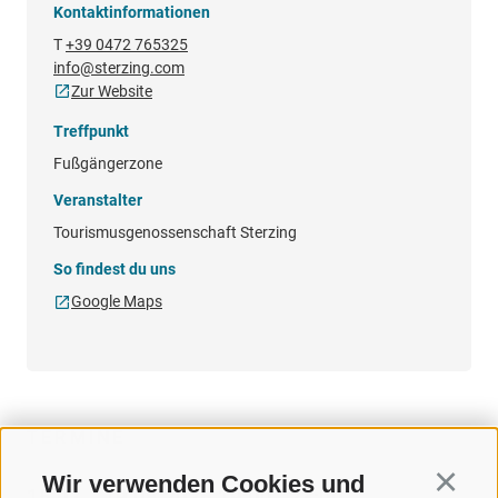
Kontaktinformationen
T
+39 0472 765325
info@sterzing.com
Zur Website
Treffpunkt
Fußgängerzone
Veranstalter
Tourismusgenossenschaft Sterzing
So findest du uns
Google Maps
TERMINE
Wir verwenden Cookies und
Continu
15.07. - 19.08.2026 19:00 - 23:00