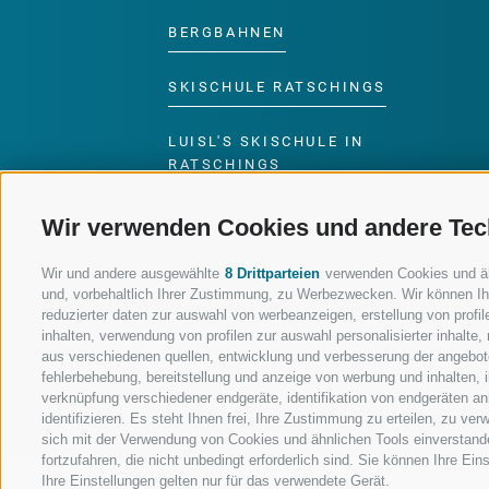
BERGBAHNEN
SKISCHULE RATSCHINGS
LUISL'S SKISCHULE IN
RATSCHINGS
Wir verwenden Cookies und andere Tec
Wir und andere ausgewählte
8 Drittparteien
verwenden Cookies und ähnl
und, vorbehaltlich Ihrer Zustimmung, zu Werbezwecken. Wir können Ih
FOLGE UNS AUF SOCIAL MEDIA
reduzierter daten zur auswahl von werbeanzeigen, erstellung von profile
inhalten, verwendung von profilen zur auswahl personalisierter inhalt
aus verschiedenen quellen, entwicklung und verbesserung der angebote
fehlerbehebung, bereitstellung und anzeige von werbung und inhalten,
verknüpfung verschiedener endgeräte, identifikation von endgeräten a
identifizieren. Es steht Ihnen frei, Ihre Zustimmung zu erteilen, zu v
sich mit der Verwendung von Cookies und ähnlichen Tools einverstand
fortzufahren, die nicht unbedingt erforderlich sind. Sie können Ihre Ei
Ihre Einstellungen gelten nur für das verwendete Gerät.