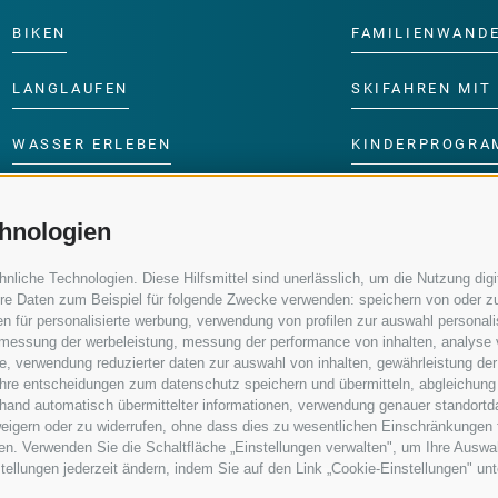
BIKEN
FAMILIENWAND
LANGLAUFEN
SKIFAHREN MIT 
WASSER ERLEBEN
KINDERPROGRA
hnologien
iche Technologien. Diese Hilfsmittel sind unerlässlich, um die Nutzung digit
re Daten zum Beispiel für folgende Zwecke verwenden: speichern von oder zu
n für personalisierte werbung, verwendung von profilen zur auswahl personalis
e, messung der werbeleistung, messung der performance von inhalten, analyse
, verwendung reduzierter daten zur auswahl von inhalten, gewährleistung der
 ihre entscheidungen zum datenschutz speichern und übermitteln, abgleichung
nhand automatisch übermittelter informationen, verwendung genauer standortd
erweigern oder zu widerrufen, ohne dass dies zu wesentlichen Einschränkungen 
en. Verwenden Sie die Schaltfläche „Einstellungen verwalten", um Ihre Ausw
nstellungen jederzeit ändern, indem Sie auf den Link „Cookie-Einstellungen" un