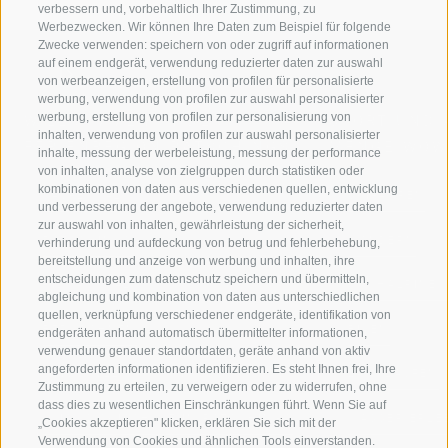
verbessern und, vorbehaltlich Ihrer Zustimmung, zu
Werbezwecken. Wir können Ihre Daten zum Beispiel für folgende
Zwecke verwenden: speichern von oder zugriff auf informationen
auf einem endgerät, verwendung reduzierter daten zur auswahl
von werbeanzeigen, erstellung von profilen für personalisierte
werbung, verwendung von profilen zur auswahl personalisierter
werbung, erstellung von profilen zur personalisierung von
WILLKOMMEN IN DER
SPORT UND 
inhalten, verwendung von profilen zur auswahl personalisierter
FERIENREGION RATSCHINGS
MENGE WOW
inhalte, messung der werbeleistung, messung der performance
von inhalten, analyse von zielgruppen durch statistiken oder
kombinationen von daten aus verschiedenen quellen, entwicklung
JAUFENTAL
SKIFAHREN
und verbesserung der angebote, verwendung reduzierter daten
zur auswahl von inhalten, gewährleistung der sicherheit,
RATSCHINGS
WANDERN
verhinderung und aufdeckung von betrug und fehlerbehebung,
bereitstellung und anzeige von werbung und inhalten, ihre
entscheidungen zum datenschutz speichern und übermitteln,
RIDNAUNTAL
HOCHALPINE
abgleichung und kombination von daten aus unterschiedlichen
quellen, verknüpfung verschiedener endgeräte, identifikation von
BERGBAHNEN
BIKEN
endgeräten anhand automatisch übermittelter informationen,
verwendung genauer standortdaten, geräte anhand von aktiv
angeforderten informationen identifizieren. Es steht Ihnen frei, Ihre
SKISCHULE RATSCHINGS
LANGLAUFEN
Zustimmung zu erteilen, zu verweigern oder zu widerrufen, ohne
dass dies zu wesentlichen Einschränkungen führt. Wenn Sie auf
LUISL'S SKISCHULE IN RATSCHINGS
WASSER ERLE
„Cookies akzeptieren" klicken, erklären Sie sich mit der
Verwendung von Cookies und ähnlichen Tools einverstanden.