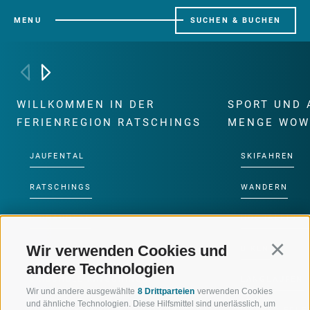
MENU
SUCHEN & BUCHEN
WILLKOMMEN IN DER
SPORT UND 
FERIENREGION RATSCHINGS
MENGE WOW
JAUFENTAL
SKIFAHREN
RATSCHINGS
WANDERN
RIDNAUNTAL
HOCHALPINE
Wir verwenden Cookies und
Continu
BERGBAHNEN
BIKEN
andere Technologien
SKISCHULE RATSCHINGS
LANGLAUFEN
Wir und andere ausgewählte
8 Drittparteien
verwenden Cookies
und ähnliche Technologien. Diese Hilfsmittel sind unerlässlich, um