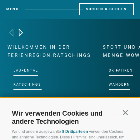
MENU
SUCHEN & BUCHEN
WILLKOMMEN IN DER
SPORT UND 
FERIENREGION RATSCHINGS
MENGE WOW
JAUFENTAL
SKIFAHREN
RATSCHINGS
WANDERN
RIDNAUNTAL
HOCHALPINE
Wir verwenden Cookies und
Continu
BERGBAHNEN
BIKEN
andere Technologien
SKISCHULE RATSCHINGS
LANGLAUFEN
Wir und andere ausgewählte
8 Drittparteien
verwenden Cookies
und ähnliche Technologien. Diese Hilfsmittel sind unerlässlich, um