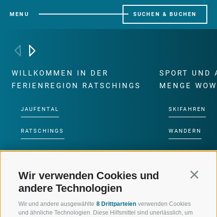
MENU
SUCHEN & BUCHEN
WILLKOMMEN IN DER
SPORT UND 
FERIENREGION RATSCHINGS
MENGE WOW
JAUFENTAL
SKIFAHREN
RATSCHINGS
WANDERN
RIDNAUNTAL
HOCHALPINE
Wir verwenden Cookies und
Continu
BERGBAHNEN
BIKEN
andere Technologien
SKISCHULE RATSCHINGS
LANGLAUFEN
Wir und andere ausgewählte
8 Drittparteien
verwenden Cookies
und ähnliche Technologien. Diese Hilfsmittel sind unerlässlich, um