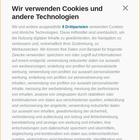
Feststimmung. Ob herzhafte Almkost oder
Wir verwenden Cookies und
Continu
süße Leckereien: Für jeden Geschmack ist
andere Technologien
etwas dabei!
Wir und andere ausgewählte
8 Drittparteien
verwenden Cookies
und ähnliche Technologien. Diese Hilfsmittel sind unerlässlich, um
die Nutzung digitaler Inhalte zu gewährleisten, die Navigation zu
verbessern und, vorbehaltlich Ihrer Zustimmung, zu
Werbezwecken. Wir können Ihre Daten zum Beispiel für folgende
Zwecke verwenden: speichern von oder zugriff auf informationen
auf einem endgerät, verwendung reduzierter daten zur auswahl
von werbeanzeigen, erstellung von profilen für personalisierte
Informationen
werbung, verwendung von profilen zur auswahl personalisierter
werbung, erstellung von profilen zur personalisierung von
Ort
inhalten, verwendung von profilen zur auswahl personalisierter
inhalte, messung der werbeleistung, messung der performance
Rinneralm
von inhalten, analyse von zielgruppen durch statistiken oder
Innerratschings 18a, 39040 Ratschings
kombinationen von daten aus verschiedenen quellen, entwicklung
39040 Wandergebiet Ratschings-Jaufen
und verbesserung der angebote, verwendung reduzierter daten
zur auswahl von inhalten, gewährleistung der sicherheit,
Kontaktinformationen
verhinderung und aufdeckung von betrug und fehlerbehebung,
T
+39 335 521 4148
bereitstellung und anzeige von werbung und inhalten, ihre
entscheidungen zum datenschutz speichern und übermitteln,
abgleichung und kombination von daten aus unterschiedlichen
Zur Website
quellen, verknüpfung verschiedener endgeräte, identifikation von