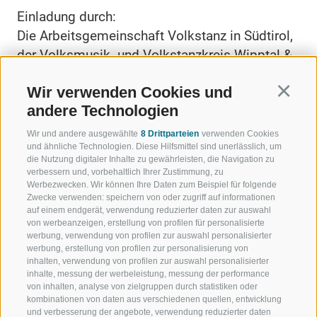
Einladung durch:
Die Arbeitsgemeinschaft Volkstanz in Südtirol,
der Volksmusik- und Volkstanzkreis Wipptal &
das Kalcheralmteam
Wir verwenden Cookies und
Continu
andere Technologien
Info: +39 345 630 3060 oder +39 329 402
2269
Wir und andere ausgewählte
8 Drittparteien
verwenden Cookies
und ähnliche Technologien. Diese Hilfsmittel sind unerlässlich, um
die Nutzung digitaler Inhalte zu gewährleisten, die Navigation zu
Hinweis: Bei schlechter Witterung findet das
verbessern und, vorbehaltlich Ihrer Zustimmung, zu
Werbezwecken. Wir können Ihre Daten zum Beispiel für folgende
Fest nicht statt.
Zwecke verwenden: speichern von oder zugriff auf informationen
auf einem endgerät, verwendung reduzierter daten zur auswahl
von werbeanzeigen, erstellung von profilen für personalisierte
werbung, verwendung von profilen zur auswahl personalisierter
werbung, erstellung von profilen zur personalisierung von
inhalten, verwendung von profilen zur auswahl personalisierter
inhalte, messung der werbeleistung, messung der performance
von inhalten, analyse von zielgruppen durch statistiken oder
Informationen
kombinationen von daten aus verschiedenen quellen, entwicklung
und verbesserung der angebote, verwendung reduzierter daten
Ort