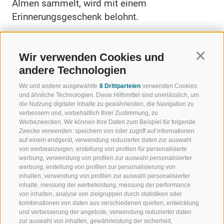
Almen sammelt, wird mit einem
Erinnerungsgeschenk belohnt.
Programm:
Wir verwenden Cookies und
Continu
Kalcheralm: Mal- und Holzwerkstatt
andere Technologien
Rinneralm: Geschichten über das Pfeifer
Huisele
Wir und andere ausgewählte
8 Drittparteien
verwenden Cookies
und ähnliche Technologien. Diese Hilfsmittel sind unerlässlich, um
Wasserfalleralm: Schminkecke
die Nutzung digitaler Inhalte zu gewährleisten, die Navigation zu
Summit Mountain Club: Rollenrutsche
verbessern und, vorbehaltlich Ihrer Zustimmung, zu
Werbezwecken. Wir können Ihre Daten zum Beispiel für folgende
Zwecke verwenden: speichern von oder zugriff auf informationen
auf einem endgerät, verwendung reduzierter daten zur auswahl
von werbeanzeigen, erstellung von profilen für personalisierte
werbung, verwendung von profilen zur auswahl personalisierter
werbung, erstellung von profilen zur personalisierung von
inhalten, verwendung von profilen zur auswahl personalisierter
Informationen
inhalte, messung der werbeleistung, messung der performance
von inhalten, analyse von zielgruppen durch statistiken oder
Ort
kombinationen von daten aus verschiedenen quellen, entwicklung
und verbesserung der angebote, verwendung reduzierter daten
Wandergebiet Ratschings
zur auswahl von inhalten, gewährleistung der sicherheit,