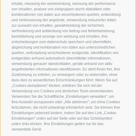
FERIENREGION RATSCHINGS
MENGE WOW
inhalte, messung der werbeleistung, messung der performance
von inhalten, analyse von zielgruppen durch statistiken oder
kombinationen von daten aus verschiedenen quellen, entwicklung
JAUFENTAL
SKIFAHREN
und verbesserung der angebote, verwendung reduzierter daten
zur auswahl von inhalten, gewährleistung der sicherheit,
RATSCHINGS
WANDERN
verhinderung und aufdeckung von betrug und fehlerbehebung,
bereitstellung und anzeige von werbung und inhalten, ihre
entscheidungen zum datenschutz speichern und übermitteln,
RIDNAUNTAL
HOCHALPINE
abgleichung und kombination von daten aus unterschiedlichen
quellen, verknüpfung verschiedener endgeräte, identifikation von
BERGBAHNEN
BIKEN
endgeräten anhand automatisch übermittelter informationen,
verwendung genauer standortdaten, geräte anhand von aktiv
angeforderten informationen identifizieren. Es steht Ihnen frei, Ihre
SKISCHULE RATSCHINGS
LANGLAUFEN
Zustimmung zu erteilen, zu verweigern oder zu widerrufen, ohne
dass dies zu wesentlichen Einschränkungen führt. Wenn Sie auf
LUISL'S SKISCHULE IN RATSCHINGS
WASSER ERLE
„Cookies akzeptieren" klicken, erklären Sie sich mit der
Verwendung von Cookies und ähnlichen Tools einverstanden.
Verwenden Sie die Schaltfläche „Einstellungen verwalten", um
Ihre Auswahl anzupassen oder „Alle ablehnen", um ohne Cookies
fortzufahren, die nicht unbedingt erforderlich sind. Sie können Ihre
Einstellungen jederzeit ändern, indem Sie auf den Link „Cookie-
Einstellungen" unten auf der Seite oder auf das Schildsymbol
FOLGE UNS AUF SOCIAL MEDIA
unten links klicken. Ihre Einstellungen gelten nur für das
verwendete Gerät.