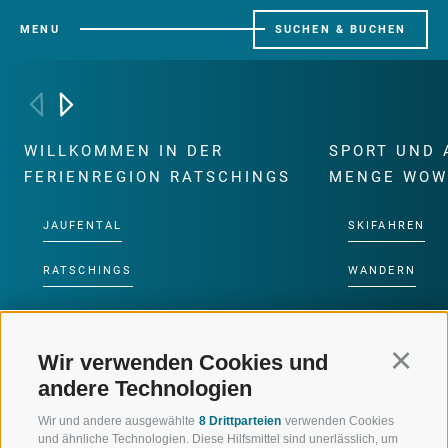
MENU
SUCHEN & BUCHEN
WILLKOMMEN IN DER
SPORT UND 
FERIENREGION RATSCHINGS
MENGE WOW
JAUFENTAL
SKIFAHREN
RATSCHINGS
WANDERN
RIDNAUNTAL
HOCHALPINE
Wir verwenden Cookies und
Continu
BERGBAHNEN
BIKEN
andere Technologien
SKISCHULE RATSCHINGS
LANGLAUFEN
Wir und andere ausgewählte
8 Drittparteien
verwenden Cookies
und ähnliche Technologien. Diese Hilfsmittel sind unerlässlich, um