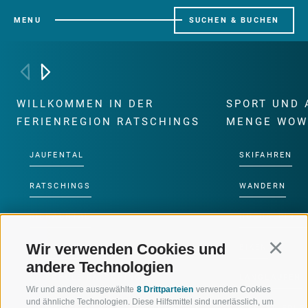
MENU
SUCHEN & BUCHEN
WILLKOMMEN IN DER
SPORT UND 
FERIENREGION RATSCHINGS
MENGE WOW
JAUFENTAL
SKIFAHREN
RATSCHINGS
WANDERN
RIDNAUNTAL
HOCHALPINE
Wir verwenden Cookies und
Continu
BERGBAHNEN
BIKEN
andere Technologien
SKISCHULE RATSCHINGS
LANGLAUFEN
Wir und andere ausgewählte
8 Drittparteien
verwenden Cookies
und ähnliche Technologien. Diese Hilfsmittel sind unerlässlich, um