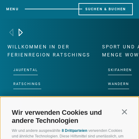
MENU
SUCHEN & BUCHEN
WILLKOMMEN IN DER
SPORT UND 
FERIENREGION RATSCHINGS
MENGE WOW
JAUFENTAL
SKIFAHREN
RATSCHINGS
WANDERN
RIDNAUNTAL
HOCHALPINE
Wir verwenden Cookies und
Continu
BERGBAHNEN
BIKEN
andere Technologien
SKISCHULE RATSCHINGS
LANGLAUFEN
Wir und andere ausgewählte
8 Drittparteien
verwenden Cookies
und ähnliche Technologien. Diese Hilfsmittel sind unerlässlich, um