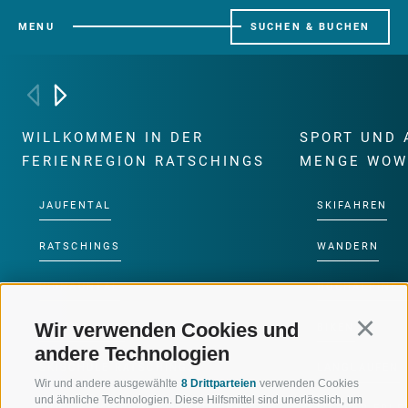
MENU
SUCHEN & BUCHEN
WILLKOMMEN IN DER
SPORT UND 
FERIENREGION RATSCHINGS
MENGE WOW
JAUFENTAL
SKIFAHREN
RATSCHINGS
WANDERN
RIDNAUNTAL
HOCHALPINE
Wir verwenden Cookies und
Continu
BERGBAHNEN
BIKEN
andere Technologien
SKISCHULE RATSCHINGS
LANGLAUFEN
Wir und andere ausgewählte
8 Drittparteien
verwenden Cookies
und ähnliche Technologien. Diese Hilfsmittel sind unerlässlich, um