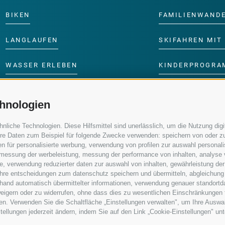
BIKEN
FAMILIENWAND
LANGLAUFEN
SKIFAHREN MIT 
WASSER ERLEBEN
KINDERPROGRA
hnologien
iche Technologien. Diese Hilfsmittel sind unerlässlich, um die Nutzung digit
re Daten zum Beispiel für folgende Zwecke verwenden: speichern von oder zu
n für personalisierte werbung, verwendung von profilen zur auswahl personalis
e, messung der werbeleistung, messung der performance von inhalten, analyse
, verwendung reduzierter daten zur auswahl von inhalten, gewährleistung der
 ihre entscheidungen zum datenschutz speichern und übermitteln, abgleichung
nhand automatisch übermittelter informationen, verwendung genauer standortd
erweigern oder zu widerrufen, ohne dass dies zu wesentlichen Einschränkungen 
en. Verwenden Sie die Schaltfläche „Einstellungen verwalten", um Ihre Ausw
nstellungen jederzeit ändern, indem Sie auf den Link „Cookie-Einstellungen" un