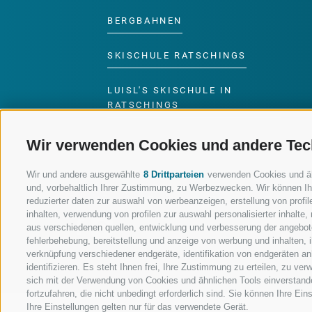
BERGBAHNEN
SKISCHULE RATSCHINGS
LUISL'S SKISCHULE IN
RATSCHINGS
Wir verwenden Cookies und andere Tec
Wir und andere ausgewählte
8 Drittparteien
verwenden Cookies und ähnl
und, vorbehaltlich Ihrer Zustimmung, zu Werbezwecken. Wir können Ih
FOLGE UNS AUF SOCIAL MEDIA
reduzierter daten zur auswahl von werbeanzeigen, erstellung von profile
inhalten, verwendung von profilen zur auswahl personalisierter inhalt
aus verschiedenen quellen, entwicklung und verbesserung der angebote
fehlerbehebung, bereitstellung und anzeige von werbung und inhalten,
verknüpfung verschiedener endgeräte, identifikation von endgeräten a
identifizieren. Es steht Ihnen frei, Ihre Zustimmung zu erteilen, zu v
sich mit der Verwendung von Cookies und ähnlichen Tools einverstand
fortzufahren, die nicht unbedingt erforderlich sind. Sie können Ihre Ei
Ihre Einstellungen gelten nur für das verwendete Gerät.