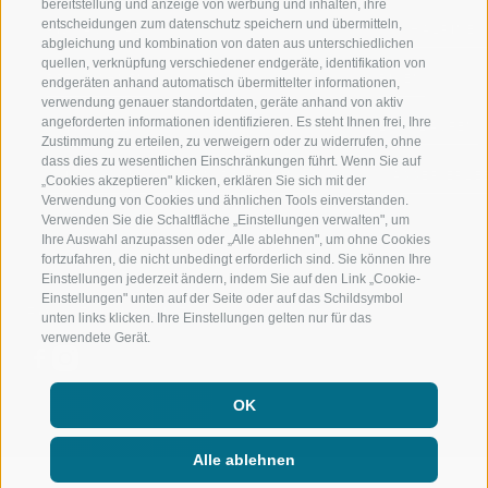
bereitstellung und anzeige von werbung und inhalten, ihre
entscheidungen zum datenschutz speichern und übermitteln,
RIDNAUNTAL
HOCHALPINE
abgleichung und kombination von daten aus unterschiedlichen
quellen, verknüpfung verschiedener endgeräte, identifikation von
BERGBAHNEN
BIKEN
endgeräten anhand automatisch übermittelter informationen,
verwendung genauer standortdaten, geräte anhand von aktiv
angeforderten informationen identifizieren. Es steht Ihnen frei, Ihre
SKISCHULE RATSCHINGS
LANGLAUFEN
Zustimmung zu erteilen, zu verweigern oder zu widerrufen, ohne
dass dies zu wesentlichen Einschränkungen führt. Wenn Sie auf
LUISL'S SKISCHULE IN RATSCHINGS
WASSER ERLE
„Cookies akzeptieren" klicken, erklären Sie sich mit der
Verwendung von Cookies und ähnlichen Tools einverstanden.
Verwenden Sie die Schaltfläche „Einstellungen verwalten", um
Ihre Auswahl anzupassen oder „Alle ablehnen", um ohne Cookies
fortzufahren, die nicht unbedingt erforderlich sind. Sie können Ihre
Einstellungen jederzeit ändern, indem Sie auf den Link „Cookie-
Einstellungen" unten auf der Seite oder auf das Schildsymbol
FOLGE UNS AUF SOCIAL MEDIA
unten links klicken. Ihre Einstellungen gelten nur für das
verwendete Gerät.
OK
Alle ablehnen