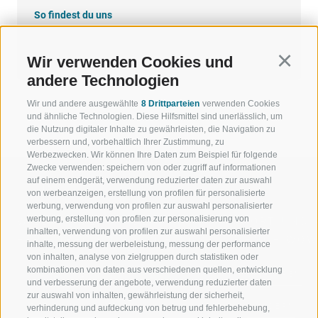
So findest du uns
Google Maps
Wir verwenden Cookies und
Continu
andere Technologien
Wir und andere ausgewählte
8 Drittparteien
verwenden Cookies
und ähnliche Technologien. Diese Hilfsmittel sind unerlässlich, um
die Nutzung digitaler Inhalte zu gewährleisten, die Navigation zu
verbessern und, vorbehaltlich Ihrer Zustimmung, zu
Werbezwecken. Wir können Ihre Daten zum Beispiel für folgende
Zwecke verwenden: speichern von oder zugriff auf informationen
auf einem endgerät, verwendung reduzierter daten zur auswahl
von werbeanzeigen, erstellung von profilen für personalisierte
werbung, verwendung von profilen zur auswahl personalisierter
werbung, erstellung von profilen zur personalisierung von
WILLKOMMEN IN DER
SPORT UND 
inhalten, verwendung von profilen zur auswahl personalisierter
FERIENREGION RATSCHINGS
MENGE WOW
inhalte, messung der werbeleistung, messung der performance
von inhalten, analyse von zielgruppen durch statistiken oder
kombinationen von daten aus verschiedenen quellen, entwicklung
JAUFENTAL
SKIFAHREN
und verbesserung der angebote, verwendung reduzierter daten
zur auswahl von inhalten, gewährleistung der sicherheit,
RATSCHINGS
WANDERN
verhinderung und aufdeckung von betrug und fehlerbehebung,