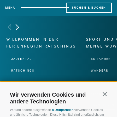
MENU
SUCHEN & BUCHEN
WILLKOMMEN IN DER
SPORT UND 
FERIENREGION RATSCHINGS
MENGE WOW
JAUFENTAL
SKIFAHREN
RATSCHINGS
WANDERN
RIDNAUNTAL
HOCHALPINE
Wir verwenden Cookies und
Continu
BERGBAHNEN
BIKEN
andere Technologien
SKISCHULE RATSCHINGS
LANGLAUFEN
Wir und andere ausgewählte
8 Drittparteien
verwenden Cookies
und ähnliche Technologien. Diese Hilfsmittel sind unerlässlich, um