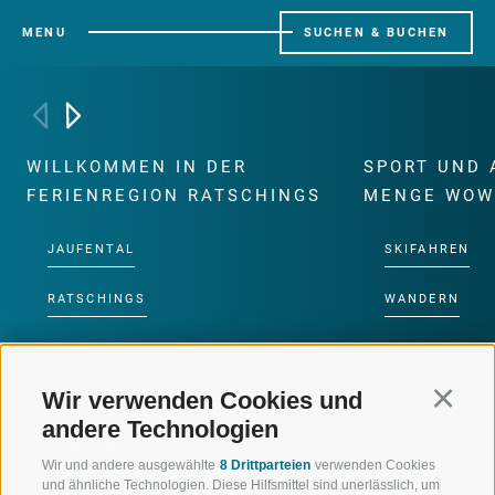
MENU
SUCHEN & BUCHEN
WILLKOMMEN IN DER
SPORT UND 
FERIENREGION RATSCHINGS
MENGE WOW
JAUFENTAL
SKIFAHREN
RATSCHINGS
WANDERN
RIDNAUNTAL
HOCHALPINE
Wir verwenden Cookies und
Continu
BERGBAHNEN
BIKEN
andere Technologien
SKISCHULE RATSCHINGS
LANGLAUFEN
Wir und andere ausgewählte
8 Drittparteien
verwenden Cookies
und ähnliche Technologien. Diese Hilfsmittel sind unerlässlich, um