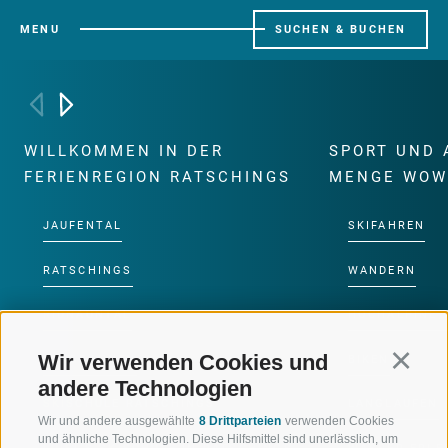
MENU
SUCHEN & BUCHEN
WILLKOMMEN IN DER
SPORT UND 
FERIENREGION RATSCHINGS
MENGE WOW
JAUFENTAL
SKIFAHREN
RATSCHINGS
WANDERN
RIDNAUNTAL
HOCHALPINE
Wir verwenden Cookies und
Continu
BERGBAHNEN
BIKEN
andere Technologien
SKISCHULE RATSCHINGS
LANGLAUFEN
Wir und andere ausgewählte
8 Drittparteien
verwenden Cookies
und ähnliche Technologien. Diese Hilfsmittel sind unerlässlich, um